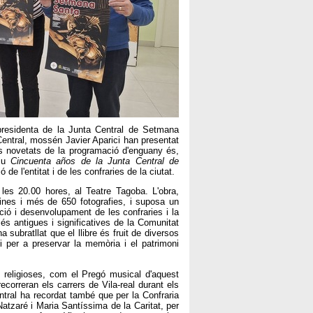
residenta de la Junta Central de Setmana
a Central, mossén Javier Aparici han presentat
s novetats de la programació d'enguany és,
tiu
Cincuenta años de la Junta Central de
ó de l'entitat i de les confraries de la ciutat.
 les 20.00 hores, al Teatre Tagoba. L'obra,
nes i més de 650 fotografies, i suposa un
ació i desenvolupament de les confraries i la
s antigues i significatives de la Comunitat
 subratllat que el llibre és fruit de diversos
i per a preservar la memòria i el patrimoni
i religioses, com el Pregó musical d'aquest
correran els carrers de Vila-real durant els
tral ha recordat també que per la Confraria
atzaré i Maria Santíssima de la Caritat, per