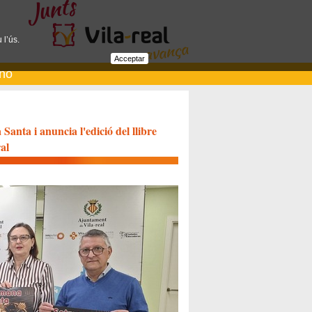
 l’ús.
Acceptar
ano
anta i anuncia l'edició del llibre
al