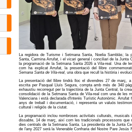
La regidora de Turisme i Setmana Santa, Noelia Samblás; la p
Santa, Carmina Arrufat, i el vicari general i conciliari de la Junt
la programació de la Setmana Santa 2026 a Vila-real. Una de le
com ha explicat Arrufat, la presentació del llibre commemora
Semana Santa de Vila-real
, una obra que recull la història i evoluci
La presentació del llibre tindrà lloc el divendres 27 de març, a
escrita per Pasqual Lluís Segura, compta amb més de 340 pàgi
exhaustiu recorregut per la trajectòria de la Junta Central, la cre
consolidació de la Setmana Santa de Vila-real com una de les mé
Valenciana i està declarada d'Interés Turístic Autonòmic. Arrufat ha
anys de treball i documentació, i representa un valuós testimon
cultural i religiós de la ciutat.
La programació inclou nombroses activitats culturals, musicals 
dissabte, 14 de març, així com les tradicionals processons que re
dies centrals de la Setmana Santa. La presidenta de la Junta Cen
de l'any 2027 serà la Venerable Confraria del Nostre Pare Jesús N