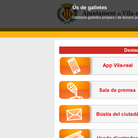
Ús de galletes
Utilitzem galletes pròpies i de tercers 
Desta