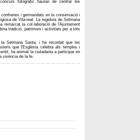
concurs fotogràfic hauran de centrar les
 confraries i germandats en la conservació i
religiosa de Vila-real. La regidora de Setmana
ha remarcat la col·laboració de l'Ajuntament
a tradició, patrimoni i activitats per a tots
de la Setmana Santa, i ha recordat que les
steris que l'Església celebra als temples i
ntit, ha animat la ciutadania a participar en
 vivència de la fe.