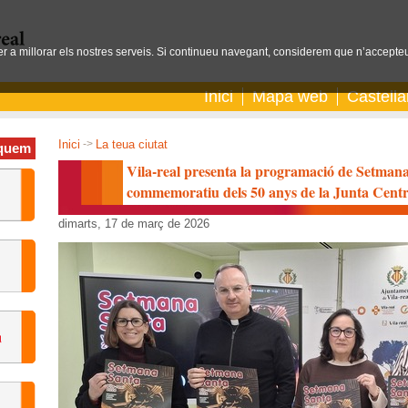
per a millorar els nostres serveis. Si continueu navegant, considerem que n’accepteu
Inici
Mapa web
Castell
Inici
->
La teua ciutat
quem
Vila-real presenta la programació de Setmana S
commemoratiu dels 50 anys de la Junta Centr
dimarts, 17 de març de 2026