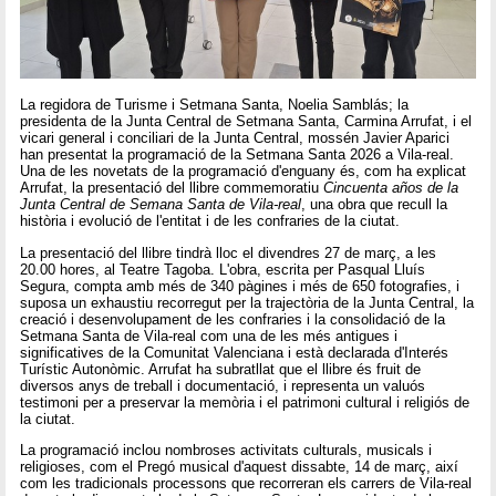
La regidora de Turisme i Setmana Santa, Noelia Samblás; la
presidenta de la Junta Central de Setmana Santa, Carmina Arrufat, i el
vicari general i conciliari de la Junta Central, mossén Javier Aparici
han presentat la programació de la Setmana Santa 2026 a Vila-real.
Una de les novetats de la programació d'enguany és, com ha explicat
Arrufat, la presentació del llibre commemoratiu
Cincuenta años de la
Junta Central de Semana Santa de Vila-real
, una obra que recull la
història i evolució de l'entitat i de les confraries de la ciutat.
La presentació del llibre tindrà lloc el divendres 27 de març, a les
20.00 hores, al Teatre Tagoba. L'obra, escrita per Pasqual Lluís
Segura, compta amb més de 340 pàgines i més de 650 fotografies, i
suposa un exhaustiu recorregut per la trajectòria de la Junta Central, la
creació i desenvolupament de les confraries i la consolidació de la
Setmana Santa de Vila-real com una de les més antigues i
significatives de la Comunitat Valenciana i està declarada d'Interés
Turístic Autonòmic. Arrufat ha subratllat que el llibre és fruit de
diversos anys de treball i documentació, i representa un valuós
testimoni per a preservar la memòria i el patrimoni cultural i religiós de
la ciutat.
La programació inclou nombroses activitats culturals, musicals i
religioses, com el Pregó musical d'aquest dissabte, 14 de març, així
com les tradicionals processons que recorreran els carrers de Vila-real