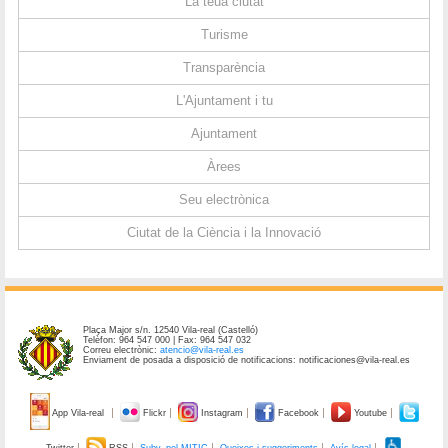
La teua ciutat
Turisme
Transparència
L'Ajuntament i tu
Ajuntament
Àrees
Seu electrònica
Ciutat de la Ciència i la Innovació
Plaça Major s/n. 12540 Vila-real (Castelló)
Telèfon: 964 547 000 | Fax: 964 547 032
Correu electrònic:
atencio@vila-real.es
Enviament de posada a disposició de notificacions: notificaciones@vila-real.es
App Vila-real
Flickr
Instagram
Facebook
Youtube
Twitter
RSS
Subv. pel MITIC
Queixes i suggeriments
Avís legal