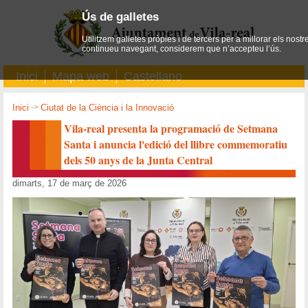
Ús de galletes
Utilitzem galletes pròpies i de tercers per a millorar els nostr
continueu navegant, considerem que n’accepteu l’ús.
Inici
Mapa web
Castellano
Inici
->
Ciutat de la Ciència i la Innovació
Vila-real presenta la programació de Setmana
Santa i anuncia l'edició del llibre commemoratiu
dels 50 anys de la Junta Central
dimarts, 17 de març de 2026