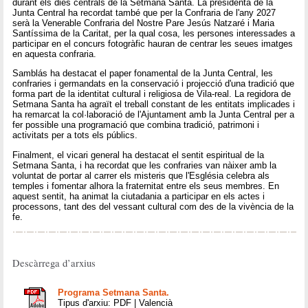
durant els dies centrals de la Setmana Santa. La presidenta de la
Junta Central ha recordat també que per la Confraria de l'any 2027
serà la Venerable Confraria del Nostre Pare Jesús Natzaré i Maria
Santíssima de la Caritat, per la qual cosa, les persones interessades a
participar en el concurs fotogràfic hauran de centrar les seues imatges
en aquesta confraria.
Samblás ha destacat el paper fonamental de la Junta Central, les
confraries i germandats en la conservació i projecció d'una tradició que
forma part de la identitat cultural i religiosa de Vila-real. La regidora de
Setmana Santa ha agraït el treball constant de les entitats implicades i
ha remarcat la col·laboració de l'Ajuntament amb la Junta Central per a
fer possible una programació que combina tradició, patrimoni i
activitats per a tots els públics.
Finalment, el vicari general ha destacat el sentit espiritual de la
Setmana Santa, i ha recordat que les confraries van nàixer amb la
voluntat de portar al carrer els misteris que l'Església celebra als
temples i fomentar alhora la fraternitat entre els seus membres. En
aquest sentit, ha animat la ciutadania a participar en els actes i
processons, tant des del vessant cultural com des de la vivència de la
fe.
Descàrrega d’arxius
Programa Setmana Santa.
Tipus d'arxiu: PDF | Valencià