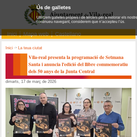
Ús de galletes
Utilitzem galletes pròpies i de tercers per a millorar els nostr
continueu navegant, considerem que n’accepteu l’ús.
Inici
Mapa web
Castellano
Inici
->
La teua ciutat
Vila-real presenta la programació de Setmana
Santa i anuncia l'edició del llibre commemoratiu
dels 50 anys de la Junta Central
dimarts, 17 de març de 2026