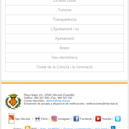
La teua ciutat
Turisme
Transparència
L'Ajuntament i tu
Ajuntament
Àrees
Seu electrònica
Ciutat de la Ciència i la Innovació
Plaça Major s/n. 12540 Vila-real (Castelló)
Telèfon: 964 547 000 | Fax: 964 547 032
Correu electrònic:
atencio@vila-real.es
Enviament de posada a disposició de notificacions: notificaciones@vila-real.es
App Vila-real
Flickr
Instagram
Facebook
Youtube
Twitter
RSS
Subv. pel MITIC
Queixes i suggeriments
Avís legal