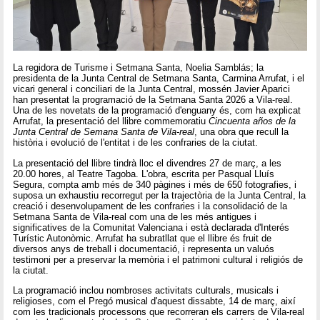
La regidora de Turisme i Setmana Santa, Noelia Samblás; la
presidenta de la Junta Central de Setmana Santa, Carmina Arrufat, i el
vicari general i conciliari de la Junta Central, mossén Javier Aparici
han presentat la programació de la Setmana Santa 2026 a Vila-real.
Una de les novetats de la programació d'enguany és, com ha explicat
Arrufat, la presentació del llibre commemoratiu
Cincuenta años de la
Junta Central de Semana Santa de Vila-real
, una obra que recull la
història i evolució de l'entitat i de les confraries de la ciutat.
La presentació del llibre tindrà lloc el divendres 27 de març, a les
20.00 hores, al Teatre Tagoba. L'obra, escrita per Pasqual Lluís
Segura, compta amb més de 340 pàgines i més de 650 fotografies, i
suposa un exhaustiu recorregut per la trajectòria de la Junta Central, la
creació i desenvolupament de les confraries i la consolidació de la
Setmana Santa de Vila-real com una de les més antigues i
significatives de la Comunitat Valenciana i està declarada d'Interés
Turístic Autonòmic. Arrufat ha subratllat que el llibre és fruit de
diversos anys de treball i documentació, i representa un valuós
testimoni per a preservar la memòria i el patrimoni cultural i religiós de
la ciutat.
La programació inclou nombroses activitats culturals, musicals i
religioses, com el Pregó musical d'aquest dissabte, 14 de març, així
com les tradicionals processons que recorreran els carrers de Vila-real