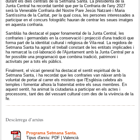
durant els dies centrals de la Setmana Santa. La presidenta de la
Junta Central ha recordat també que per la Confraria de l'any 2027
serà la Venerable Confraria del Nostre Pare Jesús Natzaré i Maria
Santíssima de la Caritat, per la qual cosa, les persones interessades a
participar en el concurs fotogràfic hauran de centrar les seues imatges
en aquesta confraria.
Samblás ha destacat el paper fonamental de la Junta Central, les
confraries i germandats en la conservació i projecció d'una tradició que
forma part de la identitat cultural i religiosa de Vila-real. La regidora de
Setmana Santa ha agraït el treball constant de les entitats implicades i
ha remarcat la col·laboració de l'Ajuntament amb la Junta Central per a
fer possible una programació que combina tradició, patrimoni i
activitats per a tots els públics.
Finalment, el vicari general ha destacat el sentit espiritual de la
Setmana Santa, i ha recordat que les confraries van nàixer amb la
voluntat de portar al carrer els misteris que l'Església celebra als
temples i fomentar alhora la fraternitat entre els seus membres. En
aquest sentit, ha animat la ciutadania a participar en els actes i
processons, tant des del vessant cultural com des de la vivència de la
fe.
Descàrrega d’arxius
Programa Setmana Santa.
Tipus d'arxiu: PDF | Valencià