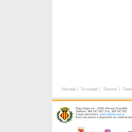
Vila-real
Tu ciudad
Turismo
Trans
Plaça Major s/n. 12540 Vila-real (Castelló)
Teléfono: 964 547 000 | Fax: 964 547 032
Correo electrónico:
atencio@vila-real.es
Envío de puesta a disposición de notificacione