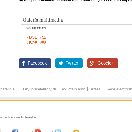
Galería multimedia
Documentos
BOE nº52
BOE nº58
Facebook
Twitter
Google+
parencia
El Ayuntamiento y tú
Ayuntamiento
Áreas
Sede electróni
s: notificaciones@vila-real.es