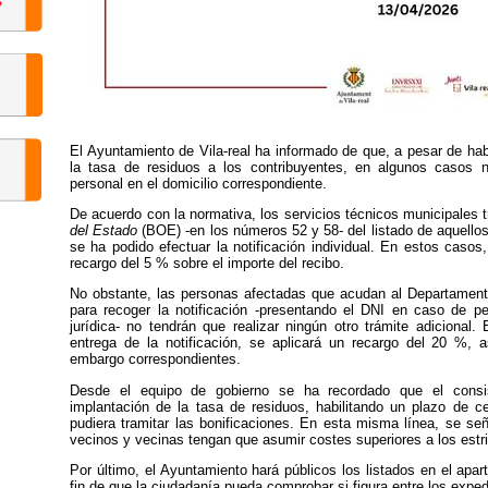
El Ayuntamiento de Vila-real ha informado de que, a pesar de hab
la tasa de residuos a los contribuyentes, en algunos casos no
personal en el domicilio correspondiente.
De acuerdo con la normativa, los servicios técnicos municipales t
del Estado
(BOE) -en los números 52 y 58- del listado de aquello
se ha podido efectuar la notificación individual. En estos casos
recargo del 5 % sobre el importe del recibo.
No obstante, las personas afectadas que acudan al Departament
para recoger la notificación -presentando el DNI en caso de p
jurídica- no tendrán que realizar ningún otro trámite adiciona
entrega de la notificación, se aplicará un recargo del 20 %,
embargo correspondientes.
Desde el equipo de gobierno se ha recordado que el consis
implantación de la tasa de residuos, habilitando un plazo de 
pudiera tramitar las bonificaciones. En esta misma línea, se señ
vecinos y vecinas tengan que asumir costes superiores a los estr
Por último, el Ayuntamiento hará públicos los listados en el apar
fin de que la ciudadanía pueda comprobar si figura entre los expe