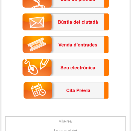
Vila-real
La teua ciutat