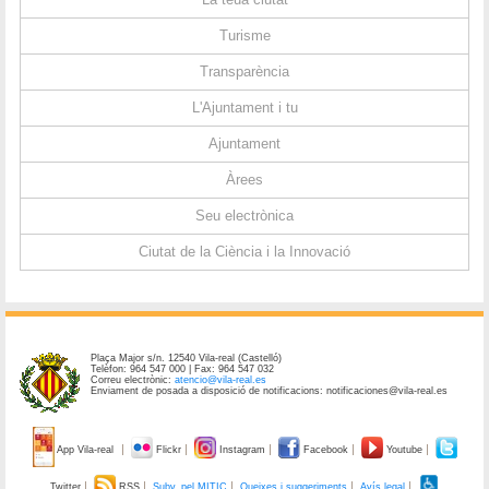
Turisme
Transparència
L'Ajuntament i tu
Ajuntament
Àrees
Seu electrònica
Ciutat de la Ciència i la Innovació
Plaça Major s/n. 12540 Vila-real (Castelló)
Telèfon: 964 547 000 | Fax: 964 547 032
Correu electrònic:
atencio@vila-real.es
Enviament de posada a disposició de notificacions: notificaciones@vila-real.es
App Vila-real
Flickr
Instagram
Facebook
Youtube
Twitter
RSS
Subv. pel MITIC
Queixes i suggeriments
Avís legal