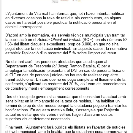
L'Ajuntament de Vila-real ha informat que, tot i haver intentat notificar
en diverses ocasions la taxa de residus als contribuents, en alguns
casos no ha estat possible practicar la notificació personal en el
domicili corresponent.
D'acord amb la normativa, els serveis tècnics municipals van tramitar
la publicació en el
Boletín Oficial del Estado
(BOE) -en els números 52
i 58- del llistat d'aquells expedients, prop de 3.000, en què no s'ha
pogut efectuar la notificació individual. En aquests casos, la normativa
estableix l'aplicació d'un recàrrec del 5 % sobre l'import del rebut.
No obstant això, les persones afectades que acudisquen al
Departament de Tresoreria (c/ Josep Ramon Batalla, 6) per a
arreplegar la notificació -presentant el DNI en cas de persona física o
el CIF en cas de persona jurídica- no hauran de realitzar cap altre
tràmit addicional. En cas que no es puga completar el lliurament de la
notificació, s'aplicarà un recàrrec del 20 %, així com els procediments
de constrenyiment i embargament corresponents.
Des de l'equip de govern s'ha recordat que el consistori ha actuat amb
sensibilitat en la implantació de la taxa de residus, i ha habilitat un
termini de prop de dos mesos perquè la ciutadania poguera tramitar les
bonificacions. En aquesta mateixa línia, s'assenyala que l'objectiu
actual és evitar que els veïns i veïnes hagen d'assumir costos
superiors als estrictament necessaris.
Finalment, l'Ajuntament farà públics els llistats en l'apartat de notícies
del web municipal, amb la finalitat que la ciutadania puga comprovar si