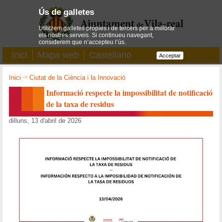
Ús de galletes
Utilitzem galletes pròpies i de tercers per a millorar
els nostres serveis. Si continueu navegant,
considerem que n’accepteu l’ús.
Inici
Mapa web
Castellano
Acceptar
Inici
->
Ciutat de la Ciència i la Innovació
Informació respecte la impossibilitat de notificació
de la taxa de residus
dilluns, 13 d'abril de 2026