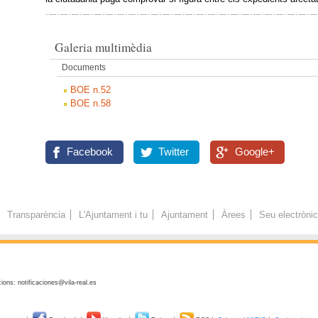
Galeria multimèdia
Documents
BOE n.52
BOE n.58
Facebook
Twitter
Google+
Transparència
L'Ajuntament i tu
Ajuntament
Àrees
Seu electròni
ions: notificaciones@vila-real.es