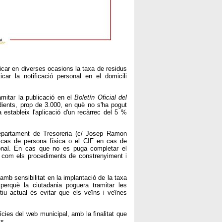
ificar en diverses ocasions la taxa de residus
car la notificació personal en el domicili
amitar la publicació en el
Boletín Oficial del
dients, prop de 3.000, en què no s'ha pogut
 estableix l'aplicació d'un recàrrec del 5 %
epartament de Tresoreria (c/ Josep Ramon
en cas de persona física o el CIF en cas de
cional. En cas que no es puga completar el
ixí com els procediments de constrenyiment i
amb sensibilitat en la implantació de la taxa
erquè la ciutadania poguera tramitar les
tiu actual és evitar que els veïns i veïnes
tícies del web municipal, amb la finalitat que
ts.