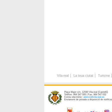
Vila-real
La teua ciutat
Turisme
Plaça Major s/n. 12540 Vila-real (Castelló)
Telèfon: 964 547 000 | Fax: 964 547 032
Correu electrònic:
atencio@vila-real.es
Enviament de posada a disposició de notificac