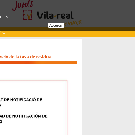
 l’ús.
Acceptar
ano
cació de la taxa de residus