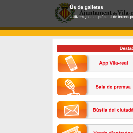
Ús de galletes
Utilitzem galletes pròpies i de tercers 
Desta