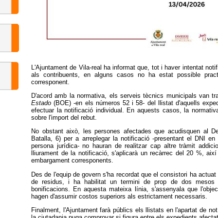
L'Ajuntament de Vila-real ha informat que, tot i haver intentat not
als contribuents, en alguns casos no ha estat possible practi
corresponent.
D'acord amb la normativa, els serveis tècnics municipals van tr
Estado
(BOE) -en els números 52 i 58- del llistat d'aquells expe
efectuar la notificació individual. En aquests casos, la normativa
sobre l'import del rebut.
No obstant això, les persones afectades que acudisquen al D
Batalla, 6) per a arreplegar la notificació -presentant el DNI 
persona jurídica- no hauran de realitzar cap altre tràmit addi
lliurament de la notificació, s'aplicarà un recàrrec del 20 %, a
embargament corresponents.
Des de l'equip de govern s'ha recordat que el consistori ha actuat 
de residus, i ha habilitat un termini de prop de dos mesos p
bonificacions. En aquesta mateixa línia, s'assenyala que l'objec
hagen d'assumir costos superiors als estrictament necessaris.
Finalment, l'Ajuntament farà públics els llistats en l'apartat de no
la ciutadania puga comprovar si figura entre els expedients afecta