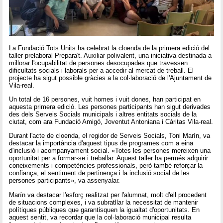
La Fundació Tots Units ha celebrat la cloenda de la primera edició del
taller prelaboral Prepara't. Auxiliar polivalent, una iniciativa destinada a
millorar l'ocupabilitat de persones desocupades que travessen
dificultats socials i laborals per a accedir al mercat de treball. El
projecte ha sigut possible gràcies a la col·laboració de l'Ajuntament de
Vila-real.
Un total de 16 persones, vuit homes i vuit dones, han participat en
aquesta primera edició. Les persones participants han sigut derivades
des dels Serveis Socials municipals i altres entitats socials de la
ciutat, com ara Fundació Amigó, Joventut Antoniana i Cáritas Vila-real.
Durant l'acte de cloenda, el regidor de Serveis Socials, Toni Marín, va
destacar la importància d'aquest tipus de programes com a eina
d'inclusió i acompanyament social. «Totes les persones mereixen una
oportunitat per a formar-se i treballar. Aquest taller ha permés adquirir
coneixements i competències professionals, però també reforçar la
confiança, el sentiment de pertinença i la inclusió social de les
persones participants», va assenyalar.
Marín va destacar l'esforç realitzat per l'alumnat, molt d'ell procedent
de situacions complexes, i va subratllar la necessitat de mantenir
polítiques públiques que garantisquen la igualtat d'oportunitats. En
aquest sentit, va recordar que la col·laboració municipal resulta