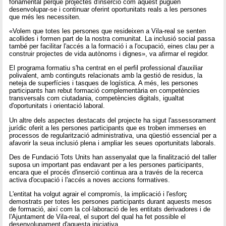
fonamental perquè projectes d'inserció com aquest puguen
desenvolupar-se i continuar oferint oportunitats reals a les persones
que més les necessiten.
«Volem que totes les persones que resideixen a Vila-real se senten
acollides i formen part de la nostra comunitat. La inclusió social passa
també per facilitar l'accés a la formació i a l'ocupació, eines clau per a
construir projectes de vida autònoms i dignes», va afirmar el regidor.
El programa formatiu s'ha centrat en el perfil professional d'auxiliar
polivalent, amb continguts relacionats amb la gestió de residus, la
neteja de superfícies i tasques de logística. A més, les persones
participants han rebut formació complementària en competències
transversals com ciutadania, competències digitals, igualtat
d'oportunitats i orientació laboral.
Un altre dels aspectes destacats del projecte ha sigut l'assessorament
jurídic oferit a les persones participants que es troben immerses en
processos de regularització administrativa, una qüestió essencial per a
afavorir la seua inclusió plena i ampliar les seues oportunitats laborals.
Des de Fundació Tots Units han assenyalat que la finalització del taller
suposa un important pas endavant per a les persones participants,
encara que el procés d'inserció continua ara a través de la recerca
activa d'ocupació i l'accés a noves accions formatives.
L'entitat ha volgut agrair el compromís, la implicació i l'esforç
demostrats per totes les persones participants durant aquests mesos
de formació, així com la col·laboració de les entitats derivadores i de
l'Ajuntament de Vila-real, el suport del qual ha fet possible el
desenvolupament d'aquesta iniciativa.