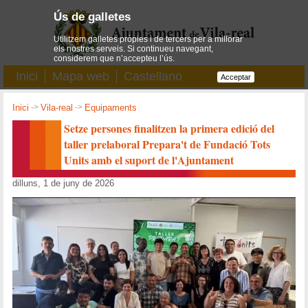
Ús de galletes
Utilitzem galletes pròpies i de tercers per a millorar
els nostres serveis. Si continueu navegant,
considerem que n’accepteu l’ús.
Inici
Mapa web
Castellano
Acceptar
Inici
->
Vila-real
->
Equipaments
Setze persones finalitzen la primera edició del
taller prelaboral Prepara't de Fundació Tots
Units amb el suport de l'Ajuntament
dilluns, 1 de juny de 2026