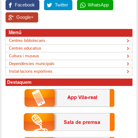
Facebook
Twitter
WhatsApp
Google+
Menú
Centres bibliotecaris
Centres educatius
Cultura i museus
Dependències municipals
Instal·lacions esportives
Destaquem