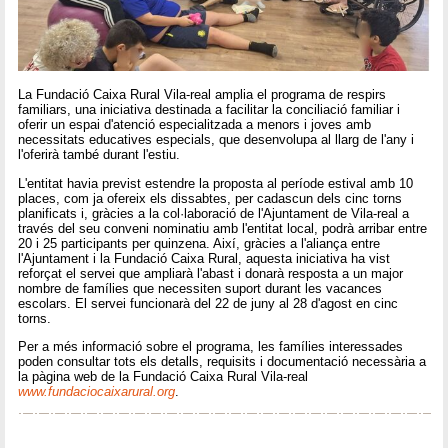
La Fundació Caixa Rural Vila-real amplia el programa de respirs
familiars, una iniciativa destinada a facilitar la conciliació familiar i
oferir un espai d'atenció especialitzada a menors i joves amb
necessitats educatives especials, que desenvolupa al llarg de l'any i
l'oferirà també durant l'estiu.
L'entitat havia previst estendre la proposta al període estival amb 10
places, com ja ofereix els dissabtes, per cadascun dels cinc torns
planificats i, gràcies a la col·laboració de l'Ajuntament de Vila-real a
través del seu conveni nominatiu amb l'entitat local, podrà arribar entre
20 i 25 participants per quinzena. Així, gràcies a l'aliança entre
l'Ajuntament i la Fundació Caixa Rural, aquesta iniciativa ha vist
reforçat el servei que ampliarà l'abast i donarà resposta a un major
nombre de famílies que necessiten suport durant les vacances
escolars. El servei funcionarà del 22 de juny al 28 d'agost en cinc
torns.
Per a més informació sobre el programa, les famílies interessades
poden consultar tots els detalls, requisits i documentació necessària a
la pàgina web de la Fundació Caixa Rural Vila-real
www.fundaciocaixarural.org
.