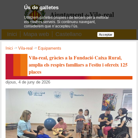
Ús de galletes
Utilitzem galletes pròpies i de tercers per a millorar
els nostres serveis. Si continueu navegant,
considerem que n’accepteu l’ús.
Inici
Mapa web
Castellano
Acceptar
Inici
->
Vila-real
->
Equipaments
Vila-real, gràcies a la Fundació Caixa Rural,
amplia els respirs familiars a l'estiu i ofereix 125
places
dijous, 4 de juny de 2026