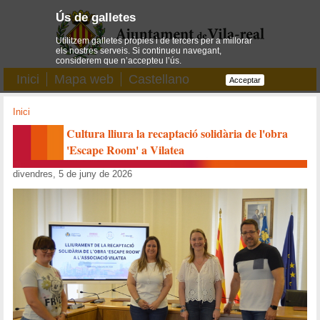
Ús de galletes
Utilitzem galletes pròpies i de tercers per a millorar
els nostres serveis. Si continueu navegant,
considerem que n’accepteu l’ús.
Inici
Mapa web
Castellano
Acceptar
Inici
Cultura lliura la recaptació solidària de l'obra
'Escape Room' a Vilatea
divendres, 5 de juny de 2026