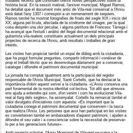
troballes recents que continuen oferint noves perspectives sobre la
història local. En la sessió matinal, l'arxiver municipal, Miguel Ramos,
ha detallat que el document més antic de Vila-real conservat a l'Arxiu
està datat l'any 1307 i correspon a un nomenament de sequiers.
Ramos també ha mostrat fotografies de finals del segle XIX i inicis del
XX; alguna pel·lícula, afectada de la síndrome del vinagre, per la qual
cosa desprén una olor peculiar, i alguna partitura de Francesc Tàrrega i
ha avançat que l'estudi i anàlisi del llegat documental relacionat amb el
guitarrista vila-realenc constitueix actualment un dels principals
projectes de recerca de l'Arxiu, amb resultats i troballes de gran
interés.
Les visites han propiciat també un espai de diàleg amb la ciutadania,
que ha pogut formular preguntes, compartir informació i conéixer de
prop el treball tècnic que es desenvolupa diàriament per a conservar,
catalogar i difondre el patrimoni documental municipal.
La jornada ha comptat igualment amb la participació del regidor
responsable de l'Arxiu Municipal, Santi Cortells, que ha destacat la
importància d'obrir aquest servei a la ciutadania. «L'Arxiu conserva una
part fonamental de la nostra identitat col·lectiva. Tot allò que atresora
ens ajuda a entendre qui som, d'on venim i com ha evolucionat Vila-
real al llarg dels segles», ha assenyalat. Cortells ha remarcat també el
valor divulgatiu d'iniciatives com aquesta: «És important que la
ciutadania conega el patrimoni documental que conservem i la tasca
que realitza l'Arxiu. Les persones que avui han participat en les visites
es converteixen també en ambaixadores d'aquest patrimoni, i ajuden a
difondre el seu valor i a conscienciar sobre la necessitat de preservar-
lo per a les generacions futures».
Amb aquesta activitat, l'Arxiu Municipal de Vila-real se suma a la