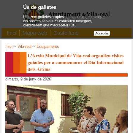
Ús de galletes
Utilitzem galletes pròpies i de tercers per a millorar
els nostres serveis. Si continueu navegant,
considerem que n’accepteu l’ús.
Inici
Mapa web
Castellano
Acceptar
Inici
->
Vila-real
->
Equipaments
L'Arxiu Municipal de Vila-real organitza visites
guiades per a commemorar el Dia Internacional
dels Arxius
dimarts, 9 de juny de 2026