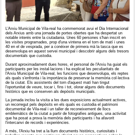
L'Arxiu Municipal de Vila-real ha commemorat avui el Dia Internacional
dels Arxius amb una jornada de portes obertes que ha despertat un
notable interés entre la ciutadania. Unes 60 persones s'han inscrit en
les visites programades, prop d'una vintena en el torn de matí i unes
40 en el de vesprada, per a conéixer de primera mà la tasca que es
desenvolupa en aquest servei municipal i descobrir alguns dels tresors
documentals que custodia.
Durant aproximadament dues hores, el personal de l'Arxiu ha guiat els
participants per les instal·lacions i ha explicat les peculiaritats de
l'Arxiu Municipal de Vila-real, les funcions que desenvolupa, els reptes
als quals s'enfronta i la importància de preservar la memòria col·lectiva
de la ciutat. Els assistents del torn d'aquest matí han tingut
l'oportunitat de veure, tocar i, fins i tot, olorar alguns dels documents
històrics que es conserven als depòsits municipals.
La jornada inclou la visita a les dues exposicions actualment actives,
un recorregut pels depòsits en els quals es custodia el patrimoni
documental de Vila-real i un taller de reconeixement de llocs
emblemàtics de la ciutat a partir de fotografies antigues, una activitat
que ha posat a prova la memòria dels participants i ha afavorit
l'intercanvi de records i experiències.
A més, l'Arxiu ha tret a la llum documents històrics, curiositats i