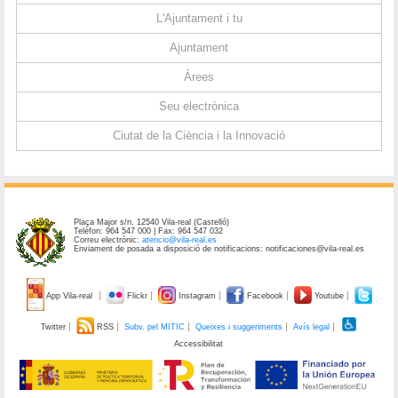
L'Ajuntament i tu
Ajuntament
Àrees
Seu electrònica
Ciutat de la Ciència i la Innovació
Plaça Major s/n. 12540 Vila-real (Castelló)
Telèfon: 964 547 000 | Fax: 964 547 032
Correu electrònic:
atencio@vila-real.es
Enviament de posada a disposició de notificacions: notificaciones@vila-real.es
App Vila-real
Flickr
Instagram
Facebook
Youtube
Twitter
RSS
Subv. pel MITIC
Queixes i suggeriments
Avís legal
Accessibilitat