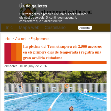
Ús de galletes
Utilitzem galletes pròpies i de tercers per a millorar
els nostres serveis. Si continueu navegant,
considerem que n’accepteu l’ús.
Inici
Mapa web
Castellano
Acceptar
Inici
->
Vila-real
->
Equipaments
La piscina del Termet supera els 2.500 accessos
en els primers dies de temporada i registra una
gran acollida ciutadana
dimecres, 10 de juny de 2026