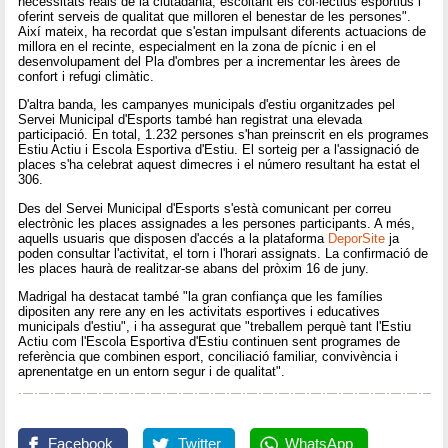
necessitats reals de la ciutadania, escoltant els col·lectius esportius i
oferint serveis de qualitat que milloren el benestar de les persones".
Així mateix, ha recordat que s'estan impulsant diferents actuacions de
millora en el recinte, especialment en la zona de pícnic i en el
desenvolupament del Pla d'ombres per a incrementar les àrees de
confort i refugi climàtic.
D'altra banda, les campanyes municipals d'estiu organitzades pel
Servei Municipal d'Esports també han registrat una elevada
participació. En total, 1.232 persones s'han preinscrit en els programes
Estiu Actiu i Escola Esportiva d'Estiu. El sorteig per a l'assignació de
places s'ha celebrat aquest dimecres i el número resultant ha estat el
306.
Des del Servei Municipal d'Esports s'està comunicant per correu
electrònic les places assignades a les persones participants. A més,
aquells usuaris que disposen d'accés a la plataforma
DeporSite
ja
poden consultar l'activitat, el torn i l'horari assignats. La confirmació de
les places haurà de realitzar-se abans del pròxim 16 de juny.
Madrigal ha destacat també "la gran confiança que les famílies
dipositen any rere any en les activitats esportives i educatives
municipals d'estiu", i ha assegurat que "treballem perquè tant l'Estiu
Actiu com l'Escola Esportiva d'Estiu continuen sent programes de
referència que combinen esport, conciliació familiar, convivència i
aprenentatge en un entorn segur i de qualitat".
Facebook
Twitter
WhatsApp