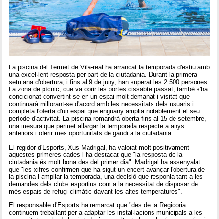
La piscina del Termet de Vila-real ha arrancat la temporada d'estiu amb
una excel·lent resposta per part de la ciutadania. Durant la primera
setmana d'obertura, i fins al 9 de juny, han superat les 2.500 persones.
La zona de pícnic, que va obrir les portes dissabte passat, també s'ha
condicionat convertint-se en un espai molt demanat i visitat que
continuarà millorant-se d'acord amb les necessitats dels usuaris i
completa l'oferta d'un espai que enguany amplia notablement el seu
període d'activitat. La piscina romandrà oberta fins al 15 de setembre,
una mesura que permet allargar la temporada respecte a anys
anteriors i oferir més oportunitats de gaudi a la ciutadania.
El regidor d'Esports, Xus Madrigal, ha valorat molt positivament
aquestes primeres dades i ha destacat que "la resposta de la
ciutadania és molt bona des del primer dia". Madrigal ha assenyalat
que "les xifres confirmen que ha sigut un encert avançar l'obertura de
la piscina i ampliar la temporada, una decisió que responia tant a les
demandes dels clubs esportius com a la necessitat de disposar de
més espais de refugi climàtic davant les altes temperatures".
El responsable d'Esports ha remarcat que "des de la Regidoria
continuem treballant per a adaptar les instal·lacions municipals a les