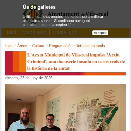
Ús de galletes
Utilitzem galletes pròpies i de tercers per a millorar
els nostres serveis. Si continueu navegant,
considerem que n’accepteu l’ús.
Inici
Mapa web
Castellano
Acceptar
Inici
->
Àrees
->
Cultura
->
Programació
->
Notícies culturals
L'Arxiu Municipal de Vila-real impulsa 'Arxiu
Criminal', una docusèrie basada en casos reals de
la història de la ciutat
dimarts, 23 de juny de 2026