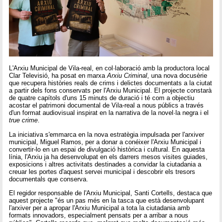
L'Arxiu Municipal de Vila-real, en col·laboració amb la productora local
Clar Televisió, ha posat en marxa
Arxiu Criminal
, una nova docusèrie
que recupera històries reals de crims i delictes documentats a la ciutat
a partir dels fons conservats per l'Arxiu Municipal. El projecte constarà
de quatre capítols d'uns 15 minuts de duració i té com a objectiu
acostar el patrimoni documental de Vila-real a nous públics a través
d'un format audiovisual inspirat en la narrativa de la novel·la negra i el
true crime
.
La iniciativa s'emmarca en la nova estratègia impulsada per l'arxiver
municipal, Miguel Ramos, per a donar a conéixer l'Arxiu Municipal i
convertir-lo en un espai de divulgació històrica i cultural. En aquesta
línia, l'Arxiu ja ha desenvolupat en els darrers mesos visites guiades,
exposicions i altres activitats destinades a convidar la ciutadania a
creuar les portes d'aquest servei municipal i descobrir els tresors
documentals que conserva.
El regidor responsable de l'Arxiu Municipal, Santi Cortells, destaca que
aquest projecte "és un pas més en la tasca que està desenvolupant
l'arxiver per a apropar l'Arxiu Municipal a tota la ciutadania amb
formats innovadors, especialment pensats per a arribar a nous