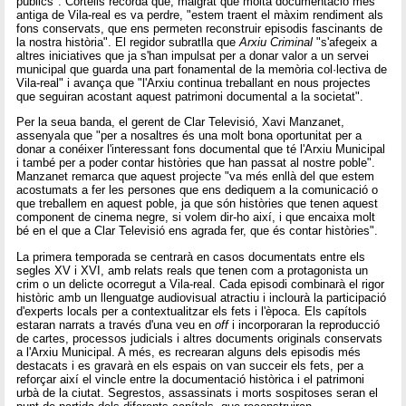
públics". Cortells recorda que, malgrat que molta documentació més
antiga de Vila-real es va perdre, "estem traent el màxim rendiment als
fons conservats, que ens permeten reconstruir episodis fascinants de
la nostra història". El regidor subratlla que
Arxiu Criminal
"s'afegeix a
altres iniciatives que ja s'han impulsat per a donar valor a un servei
municipal que guarda una part fonamental de la memòria col·lectiva de
Vila-real" i avança que "l'Arxiu continua treballant en nous projectes
que seguiran acostant aquest patrimoni documental a la societat".
Per la seua banda, el gerent de Clar Televisió, Xavi Manzanet,
assenyala que "per a nosaltres és una molt bona oportunitat per a
donar a conéixer l'interessant fons documental que té l'Arxiu Municipal
i també per a poder contar històries que han passat al nostre poble".
Manzanet remarca que aquest projecte "va més enllà del que estem
acostumats a fer les persones que ens dediquem a la comunicació o
que treballem en aquest poble, ja que són històries que tenen aquest
component de cinema negre, si volem dir-ho així, i que encaixa molt
bé en el que a Clar Televisió ens agrada fer, que és contar històries".
La primera temporada se centrarà en casos documentats entre els
segles XV i XVI, amb relats reals que tenen com a protagonista un
crim o un delicte ocorregut a Vila-real. Cada episodi combinarà el rigor
històric amb un llenguatge audiovisual atractiu i inclourà la participació
d'experts locals per a contextualitzar els fets i l'època. Els capítols
estaran narrats a través d'una veu en
off
i incorporaran la reproducció
de cartes, processos judicials i altres documents originals conservats
a l'Arxiu Municipal. A més, es recrearan alguns dels episodis més
destacats i es gravarà en els espais on van succeir els fets, per a
reforçar així el vincle entre la documentació històrica i el patrimoni
urbà de la ciutat. Segrestos, assassinats i morts sospitoses seran el