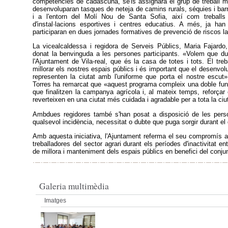
competències de cadascuna, se'ls assignarà el grup de treball 
desenvoluparan tasques de neteja de camins rurals, séquies i ba
i a l'entorn del Molí Nou de Santa Sofia, així com treballs 
d'instal·lacions esportives i centres educatius. A més, ja han 
participaran en dues jornades formatives de prevenció de riscos labo
La vicealcaldessa i regidora de Serveis Públics, Maria Fajardo,
donat la benvinguda a les persones participants. «Volem que d
l'Ajuntament de Vila-real, que és la casa de totes i tots. El treb
millorar els nostres espais públics i és important que el desenvol
representen la ciutat amb l'uniforme que porta el nostre escut
Torres ha remarcat que «aquest programa compleix una doble funci
que finalitzen la campanya agrícola i, al mateix temps, reforça
reverteixen en una ciutat més cuidada i agradable per a tota la ciu
Ambdues regidores també s'han posat a disposició de les perso
qualsevol incidència, necessitat o dubte que puga sorgir durant 
Amb aquesta iniciativa, l'Ajuntament referma el seu compromís a
treballadores del sector agrari durant els períodes d'inactivitat 
de millora i manteniment dels espais públics en benefici del conjunt
Galeria multimèdia
Imatges