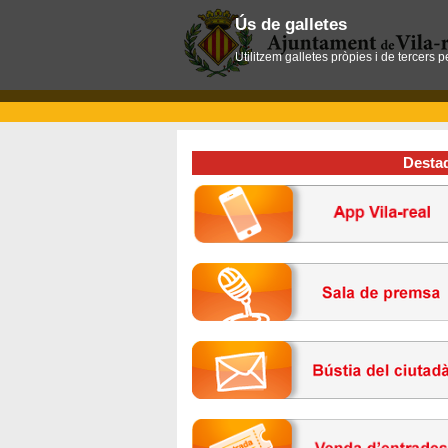
Ús de galletes
Utilitzem galletes pròpies i de tercers 
Desta