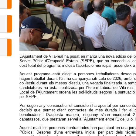
L'Ajuntament de Vila-real ha posat en marxa una nova edició del 
Servei Públic d'Ocupació Estatal (SEPE), que ha concedit al co
cost total del programa, inclosa l'aportació municipal, ascendeix 
Aquest programa està dirigit a persones treballadores desocup
hagen treballat durant l'última campanya citrícola de 2026, amb l'o
col·lectiu durant els mesos d'estiu, una vegada finalitzada la tem
candidatures ha estat realitzada per l'Espai Labora de Vila-rea
Local de l'Ajuntament ordena les sol·licituds segons la puntuació 
pel SEPE.
Per segon any consecutiu, el consistori ha apostat per concentr
decisió que permet oferir contractes de més durada i fer el 
beneficiàries. D'aquesta manera, enguany s'han incorporat
capatassos, que prestaran servei a l'Ajuntament entre l'1 de juliol 
Aquest matí les persones contractades han participat en una jornad
Públics. Després d'una entrevista inicial per part dels tècni