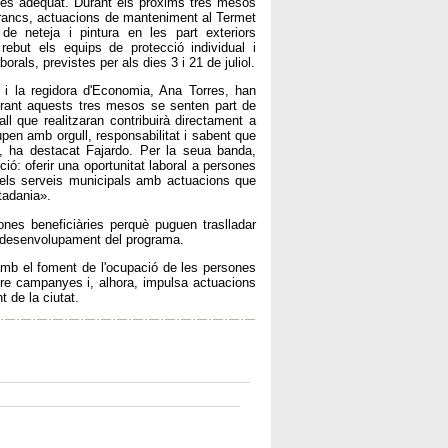
més adequat. Durant els pròxims tres mesos
rrancs, actuacions de manteniment al Termet
de neteja i pintura en les part exteriors
rebut els equips de protecció individual i
rals, previstes per als dies 3 i 21 de juliol.
 i la regidora d'Economia, Ana Torres, han
urant aquests tres mesos se senten part de
all que realitzaran contribuirà directament a
upen amb orgull, responsabilitat i sabent que
», ha destacat Fajardo. Per la seua banda,
ó: oferir una oportunitat laboral a persones
r els serveis municipals amb actuacions que
tadania».
nes beneficiàries perquè puguen traslladar
el desenvolupament del programa.
mb el foment de l'ocupació de les persones
entre campanyes i, alhora, impulsa actuacions
 de la ciutat.