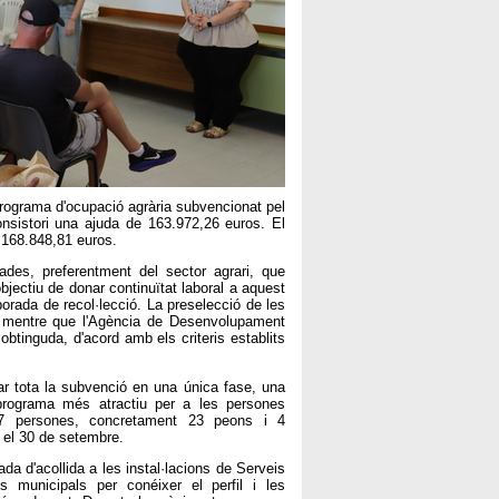
programa d'ocupació agrària subvencionat pel
nsistori una ajuda de 163.972,26 euros. El
a 168.848,81 euros.
ades, preferentment del sector agrari, que
bjectiu de donar continuïtat laboral a aquest
porada de recol·lecció. La preselecció de les
l, mentre que l'Agència de Desenvolupament
obtinguda, d'acord amb els criteris establits
ar tota la subvenció en una única fase, una
programa més atractiu per a les persones
 27 persones, concretament 23 peons i 4
i el 30 de setembre.
a d'acollida a les instal·lacions de Serveis
cs municipals per conéixer el perfil i les