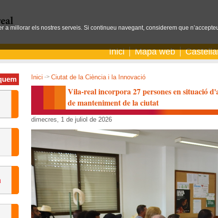
per a millorar els nostres serveis. Si continueu navegant, considerem que n’accepteu
Inici
Mapa web
Castell
Inici
->
Ciutat de la Ciència i la Innovació
quem
Vila-real incorpora 27 persones en situació d'a
de manteniment de la ciutat
dimecres, 1 de juliol de 2026