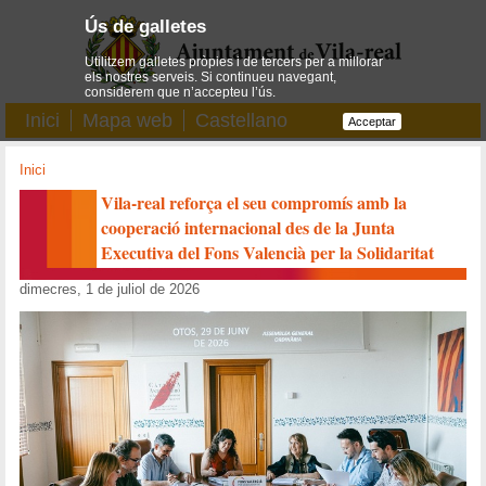
Ús de galletes
Utilitzem galletes pròpies i de tercers per a millorar
els nostres serveis. Si continueu navegant,
considerem que n’accepteu l’ús.
Inici
Mapa web
Castellano
Acceptar
Inici
Vila-real reforça el seu compromís amb la
cooperació internacional des de la Junta
Executiva del Fons Valencià per la Solidaritat
dimecres, 1 de juliol de 2026