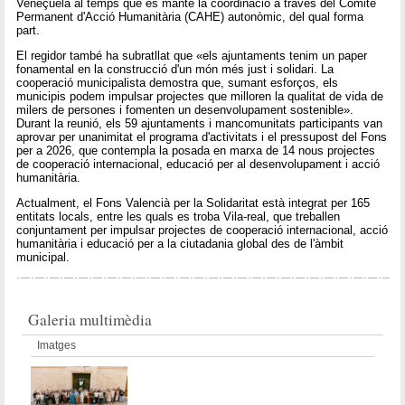
Veneçuela al temps que es manté la coordinació a través del Comité
Permanent d'Acció Humanitària (CAHE) autonòmic, del qual forma
part.
El regidor també ha subratllat que «els ajuntaments tenim un paper
fonamental en la construcció d'un món més just i solidari. La
cooperació municipalista demostra que, sumant esforços, els
municipis podem impulsar projectes que milloren la qualitat de vida de
milers de persones i fomenten un desenvolupament sostenible».
Durant la reunió, els 59 ajuntaments i mancomunitats participants van
aprovar per unanimitat el programa d'activitats i el pressupost del Fons
per a 2026, que contempla la posada en marxa de 14 nous projectes
de cooperació internacional, educació per al desenvolupament i acció
humanitària.
Actualment, el Fons Valencià per la Solidaritat està integrat per 165
entitats locals, entre les quals es troba Vila-real, que treballen
conjuntament per impulsar projectes de cooperació internacional, acció
humanitària i educació per a la ciutadania global des de l'àmbit
municipal.
Galeria multimèdia
Imatges