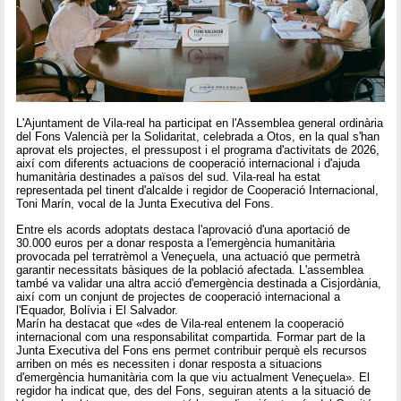
L'Ajuntament de Vila-real ha participat en l'Assemblea general ordinària
del Fons Valencià per la Solidaritat, celebrada a Otos, en la qual s'han
aprovat els projectes, el pressupost i el programa d'activitats de 2026,
així com diferents actuacions de cooperació internacional i d'ajuda
humanitària destinades a països del sud. Vila-real ha estat
representada pel tinent d'alcalde i regidor de Cooperació Internacional,
Toni Marín, vocal de la Junta Executiva del Fons.
Entre els acords adoptats destaca l'aprovació d'una aportació de
30.000 euros per a donar resposta a l'emergència humanitària
provocada pel terratrèmol a Veneçuela, una actuació que permetrà
garantir necessitats bàsiques de la població afectada. L'assemblea
també va validar una altra acció d'emergència destinada a Cisjordània,
així com un conjunt de projectes de cooperació internacional a
l'Equador, Bolívia i El Salvador.
Marín ha destacat que «des de Vila-real entenem la cooperació
internacional com una responsabilitat compartida. Formar part de la
Junta Executiva del Fons ens permet contribuir perquè els recursos
arriben on més es necessiten i donar resposta a situacions
d'emergència humanitària com la que viu actualment Veneçuela». El
regidor ha indicat que, des del Fons, seguiran atents a la situació de