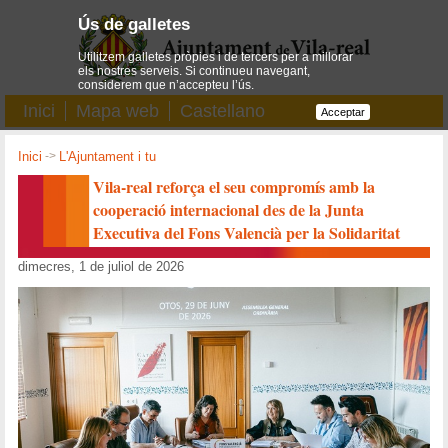
Ús de galletes
Utilitzem galletes pròpies i de tercers per a millorar
els nostres serveis. Si continueu navegant,
considerem que n’accepteu l’ús.
Inici
Mapa web
Castellano
Acceptar
Inici
->
L'Ajuntament i tu
Vila-real reforça el seu compromís amb la
cooperació internacional des de la Junta
Executiva del Fons Valencià per la Solidaritat
dimecres, 1 de juliol de 2026