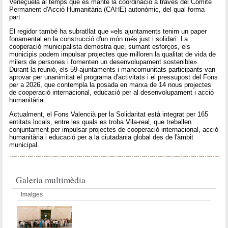
Veneçuela al temps que es manté la coordinació a través del Comité
Permanent d'Acció Humanitària (CAHE) autonòmic, del qual forma
part.
El regidor també ha subratllat que «els ajuntaments tenim un paper
fonamental en la construcció d'un món més just i solidari. La
cooperació municipalista demostra que, sumant esforços, els
municipis podem impulsar projectes que milloren la qualitat de vida de
milers de persones i fomenten un desenvolupament sostenible».
Durant la reunió, els 59 ajuntaments i mancomunitats participants van
aprovar per unanimitat el programa d'activitats i el pressupost del Fons
per a 2026, que contempla la posada en marxa de 14 nous projectes
de cooperació internacional, educació per al desenvolupament i acció
humanitària.
Actualment, el Fons Valencià per la Solidaritat està integrat per 165
entitats locals, entre les quals es troba Vila-real, que treballen
conjuntament per impulsar projectes de cooperació internacional, acció
humanitària i educació per a la ciutadania global des de l'àmbit
municipal.
Galeria multimèdia
Imatges