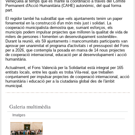
Veneçuela al temps que es manté la coordinació a través del Comité
Permanent d'Acció Humanitària (CAHE) autonòmic, del qual forma
part.
El regidor també ha subratllat que «els ajuntaments tenim un paper
fonamental en la construcció d'un món més just i solidari. La
cooperació municipalista demostra que, sumant esforços, els
municipis podem impulsar projectes que milloren la qualitat de vida de
milers de persones i fomenten un desenvolupament sostenible».
Durant la reunió, els 59 ajuntaments i mancomunitats participants van
aprovar per unanimitat el programa d'activitats i el pressupost del Fons
per a 2026, que contempla la posada en marxa de 14 nous projectes
de cooperació internacional, educació per al desenvolupament i acció
humanitària.
Actualment, el Fons Valencià per la Solidaritat està integrat per 165
entitats locals, entre les quals es troba Vila-real, que treballen
conjuntament per impulsar projectes de cooperació internacional, acció
humanitària i educació per a la ciutadania global des de l'àmbit
municipal.
Galeria multimèdia
Imatges