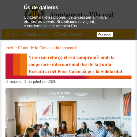
Ús de galletes
Utilitzem galletes pròpies i de tercers per a millorar
els nostres serveis. Si continueu navegant,
considerem que n’accepteu l’ús.
Inici
Mapa web
Castellano
Acceptar
Inici
->
Ciutat de la Ciència i la Innovació
Vila-real reforça el seu compromís amb la
cooperació internacional des de la Junta
Executiva del Fons Valencià per la Solidaritat
dimecres, 1 de juliol de 2026