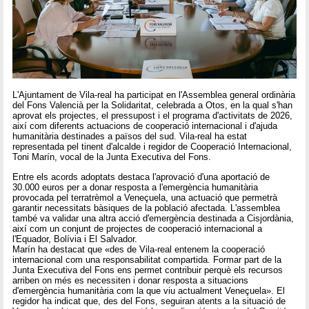
L'Ajuntament de Vila-real ha participat en l'Assemblea general ordinària
del Fons Valencià per la Solidaritat, celebrada a Otos, en la qual s'han
aprovat els projectes, el pressupost i el programa d'activitats de 2026,
així com diferents actuacions de cooperació internacional i d'ajuda
humanitària destinades a països del sud. Vila-real ha estat
representada pel tinent d'alcalde i regidor de Cooperació Internacional,
Toni Marín, vocal de la Junta Executiva del Fons.
Entre els acords adoptats destaca l'aprovació d'una aportació de
30.000 euros per a donar resposta a l'emergència humanitària
provocada pel terratrèmol a Veneçuela, una actuació que permetrà
garantir necessitats bàsiques de la població afectada. L'assemblea
també va validar una altra acció d'emergència destinada a Cisjordània,
així com un conjunt de projectes de cooperació internacional a
l'Equador, Bolívia i El Salvador.
Marín ha destacat que «des de Vila-real entenem la cooperació
internacional com una responsabilitat compartida. Formar part de la
Junta Executiva del Fons ens permet contribuir perquè els recursos
arriben on més es necessiten i donar resposta a situacions
d'emergència humanitària com la que viu actualment Veneçuela». El
regidor ha indicat que, des del Fons, seguiran atents a la situació de