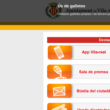
Ús de galletes
Utilitzem galletes pròpies i de tercers 
Desta