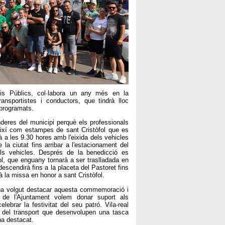
eis Públics, col·labora un any més en la
ansportistes i conductors, que tindrà lloc
 programats.
deres del municipi perquè els professionals
 així com estampes de sant Cristòfol que es
à a les 9.30 hores amb l'eixida dels vehicles
la ciutat fins arribar a l'estacionament del
dels vehicles. Després de la benedicció es
ol, que enguany tornarà a ser traslladada en
escendirà fins a la placeta del Pastoret fins
à la missa en honor a sant Cristòfol.
 ha volgut destacar aquesta commemoració i
s de l'Ajuntament volem donar suport als
elebrar la festivitat del seu patró. Vila-real
del transport que desenvolupen una tasca
 ha destacat.