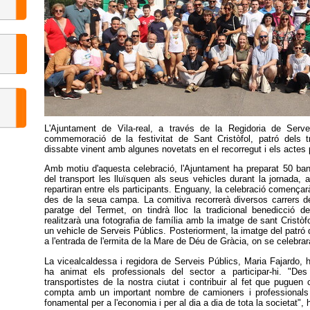
L'Ajuntament de Vila-real, a través de la Regidoria de Serv
commemoració de la festivitat de Sant Cristòfol, patró dels tr
dissabte vinent amb algunes novetats en el recorregut i els actes
Amb motiu d'aquesta celebració, l'Ajuntament ha preparat 50 ban
del transport les lluïsquen als seus vehicles durant la jornada,
repartiran entre els participants. Enguany, la celebració començar
des de la seua campa. La comitiva recorrerà diversos carrers de 
paratge del Termet, on tindrà lloc la tradicional benedicció 
realitzarà una fotografia de família amb la imatge de sant Cristòf
un vehicle de Serveis Públics. Posteriorment, la imatge del patró d
a l'entrada de l'ermita de la Mare de Déu de Gràcia, on se celebrar
La vicealcaldessa i regidora de Serveis Públics, Maria Fajardo,
ha animat els professionals del sector a participar-hi. "De
transportistes de la nostra ciutat i contribuir al fet que puguen c
compta amb un important nombre de camioners i professionals 
fonamental per a l'economia i per al dia a dia de tota la societat",