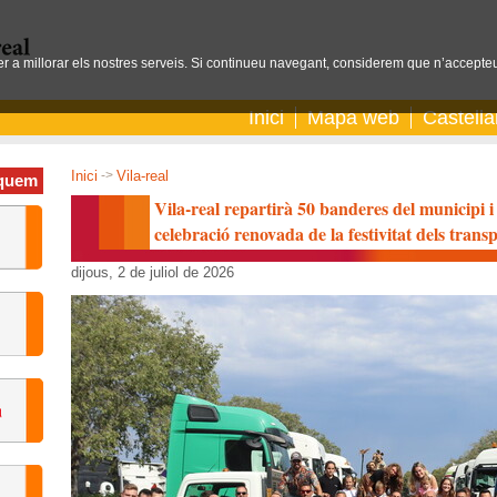
per a millorar els nostres serveis. Si continueu navegant, considerem que n’accepteu
Inici
Mapa web
Castell
Inici
->
Vila-real
quem
Vila-real repartirà 50 banderes del municipi i
celebració renovada de la festivitat dels transp
dijous, 2 de juliol de 2026