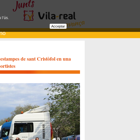
 l’ús.
Acceptar
ano
 estampes de sant Cristòfol en una
ortistes