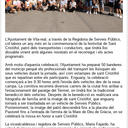
L'Ajuntament de Vila-real, a través de la Regidoria de Serveis Públics,
col·labora un any més en la commemoració de la festivitat de Sant
Cristòfol, patró dels transportistes i conductors, que tindrà lloc
dissabte vinent amb algunes novetats en el recorregut i els actes
programats.
Amb motiu d'aquesta celebració, l'Ajuntament ha preparat 50 banderes
del municipi perquè els professionals del transport les lluïsquen als
seus vehicles durant la jornada, així com estampes de sant Cristòfol
que es repartiran entre els participants. Enguany, la celebració
començarà a les 9.30 hores amb l'eixida dels vehicles des de la seua
campa. La comitiva recorrerà diversos carrers de la ciutat fins arribar a
l'estacionament del paratge del Termet, on tindrà lloc la tradicional
benedicció dels vehicles. Després de la benedicció es realitzarà una
fotografia de família amb la imatge de sant Cristòfol, que enguany
tornarà a ser traslladada en un vehicle de Serveis Públics.
Posteriorment, la imatge del patró descendirà fins a la placeta del
Pastoret fins a l'entrada de l'ermita de la Mare de Déu de Gràcia, on se
celebrarà la missa en honor a sant Cristòfol.
La vicealcaldessa i regidora de Serveis Públics, Maria Fajardo, ha