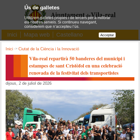
Ús de galletes
Utilitzem galletes pròpies i de tercers per a millorar
els nostres serveis. Si continueu navegant,
considerem que n’accepteu l’ús.
Inici
Mapa web
Castellano
Acceptar
Inici
->
Ciutat de la Ciència i la Innovació
Vila-real repartirà 50 banderes del municipi i
estampes de sant Cristòfol en una celebració
renovada de la festivitat dels transportistes
dijous, 2 de juliol de 2026