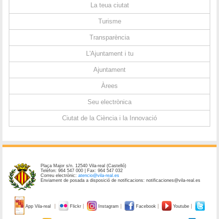
La teua ciutat
Turisme
Transparència
L'Ajuntament i tu
Ajuntament
Àrees
Seu electrònica
Ciutat de la Ciència i la Innovació
Plaça Major s/n. 12540 Vila-real (Castelló)
Telèfon: 964 547 000 | Fax: 964 547 032
Correu electrònic:
atencio@vila-real.es
Enviament de posada a disposició de notificacions: notificaciones@vila-real.es
App Vila-real
Flickr
Instagram
Facebook
Youtube