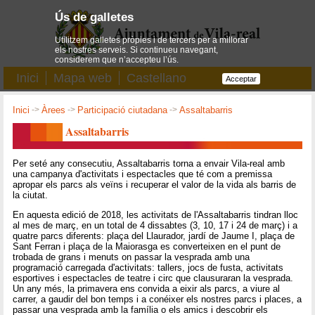
Ús de galletes
Utilitzem galletes pròpies i de tercers per a millorar
els nostres serveis. Si continueu navegant,
considerem que n’accepteu l’ús.
Inici
Mapa web
Castellano
Acceptar
Inici
->
Àrees
->
Participació ciutadana
->
Assaltabarris
Assaltabarris
Per seté any consecutiu, Assaltabarris torna a envair Vila-real amb
una campanya d'activitats i espectacles que té com a premissa
apropar els parcs als veïns i recuperar el valor de la vida als barris de
la ciutat.
En aquesta edició de 2018, les activitats de l'Assaltabarris tindran lloc
al mes de març, en un total de 4 dissabtes (3, 10, 17 i 24 de març) i a
quatre parcs diferents: plaça del Llaurador, jardí de Jaume I, plaça de
Sant Ferran i plaça de la Maiorasga es converteixen en el punt de
trobada de grans i menuts on passar la vesprada amb una
programació carregada d'activitats: tallers, jocs de fusta, activitats
esportives i espectacles de teatre i circ que clausuraran la vesprada.
Un any més, la primavera ens convida a eixir als parcs, a viure al
carrer, a gaudir del bon temps i a conéixer els nostres parcs i places, a
passar una vesprada amb la família o els amics i descobrir els