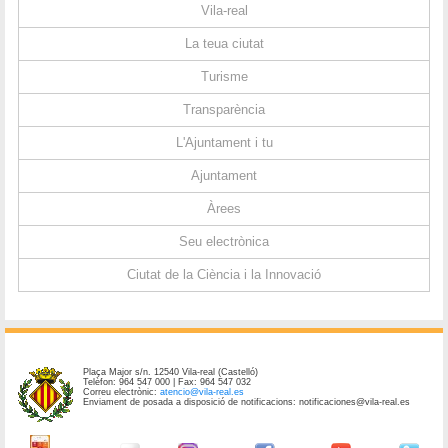
Vila-real
La teua ciutat
Turisme
Transparència
L'Ajuntament i tu
Ajuntament
Àrees
Seu electrònica
Ciutat de la Ciència i la Innovació
Plaça Major s/n. 12540 Vila-real (Castelló)
Telèfon: 964 547 000 | Fax: 964 547 032
Correu electrònic:
atencio@vila-real.es
Enviament de posada a disposició de notificacions: notificaciones@vila-real.es