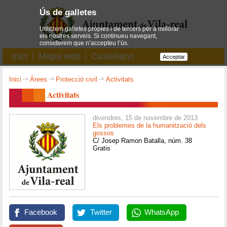
Ús de galletes
Utilitzem galletes pròpies i de tercers per a millorar
els nostres serveis. Si continueu navegant,
considerem que n’accepteu l’ús.
Inici
Mapa web
Castellano
Acceptar
Inici
->
Àrees
->
Protecció civil
->
Activitats
Activitats
divendres, 15 de novembre de 2013
Els problemes de la humanització dels
gossos
C/ Josep Ramon Batalla, núm. 38
Gratis
Facebook
Twitter
WhatsApp