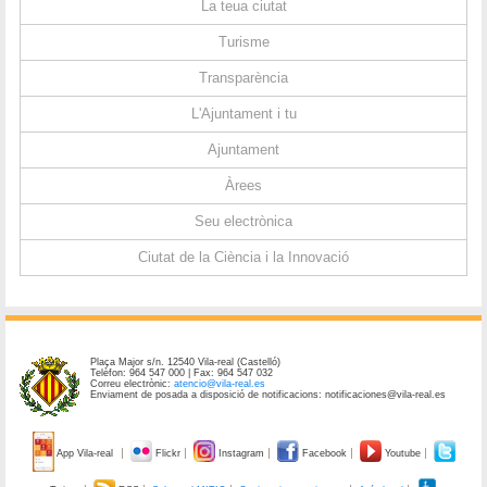
La teua ciutat
Turisme
Transparència
L'Ajuntament i tu
Ajuntament
Àrees
Seu electrònica
Ciutat de la Ciència i la Innovació
Plaça Major s/n. 12540 Vila-real (Castelló)
Telèfon: 964 547 000 | Fax: 964 547 032
Correu electrònic:
atencio@vila-real.es
Enviament de posada a disposició de notificacions: notificaciones@vila-real.es
App Vila-real
Flickr
Instagram
Facebook
Youtube