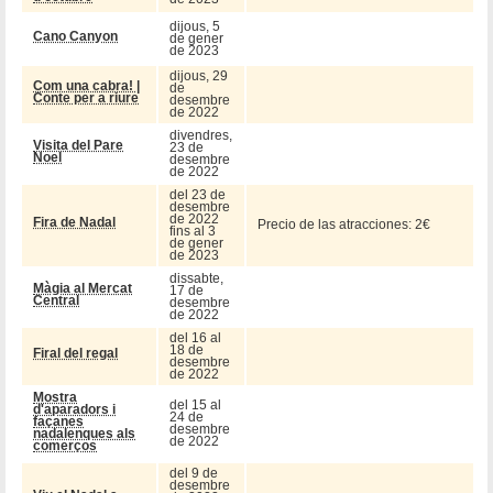
dijous, 5
Cano Canyon
de gener
de 2023
dijous, 29
Com una cabra! |
de
Conte per a riure
desembre
de 2022
divendres,
Visita del Pare
23 de
Noel
desembre
de 2022
del 23 de
desembre
de 2022
Fira de Nadal
Precio de las atracciones: 2€
fins al 3
de gener
de 2023
dissabte,
Màgia al Mercat
17 de
Central
desembre
de 2022
del 16 al
18 de
Firal del regal
desembre
de 2022
Mostra
del 15 al
d'aparadors i
24 de
façanes
desembre
nadalenques als
de 2022
comerços
del 9 de
desembre