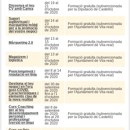
del 19 al
Dissenya el teu
21
Formació gratuïta (subvencionada
CV amb Canva
d'octubre
per la Diputació de Castelló)
de 2020
Suport
del 14 al
audiovisual i
23
Formació gratuïta (subvencionada
màrqueting mòbil
d'octubre
per l'Ajuntament de Vila-real)
per a la promoció
de 2020
del vostre negoci
del 13 al
15
Formació gratuïta (subvencionada
Màrqueting 2.0
d'octubre
per l'Ajuntament de Vila-real)
de 2020
del 13 al
Magatzem i
22
Formació gratuïta (subvencionada
logística
d'octubre
per l'Ajuntament de Vila-real)
de 2020
del 8 al 14
Posicionament i
Formació gratuïta (subvencionada
d'octubre
reputació en línia
per l'Ajuntament de Vila-real)
de 2020
Gestiona el teu
del 30 de
negoci en l'era
setembre
Formació gratuïta (subvencionada
post-COVID.
de 2020
per l'Ajuntament de Vila-real)
Característiques i
fins a l'1
elements clau de
d'octubre
la nova realitat
de 2020
Curs Coaching
del 8 de
per al teu
setembre
desenvolupament
de 2020
Formació gratuïta (subvencionada
personal i
fins al 29
per la Diputació de Castelló)
professional
d'octubre
(versió en línia)
de 2020
Curs en línia