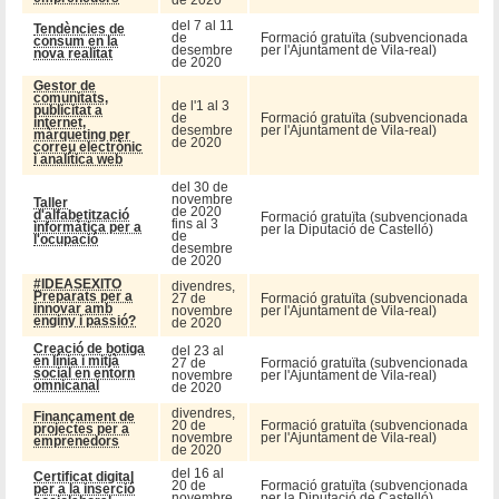
del 7 al 11
Tendències de
de
Formació gratuïta (subvencionada
consum en la
desembre
per l'Ajuntament de Vila-real)
nova realitat
de 2020
Gestor de
comunitats,
de l'1 al 3
publicitat a
de
Formació gratuïta (subvencionada
internet,
desembre
per l'Ajuntament de Vila-real)
màrqueting per
de 2020
correu electrònic
i analítica web
del 30 de
novembre
Taller
de 2020
d'alfabetització
Formació gratuïta (subvencionada
fins al 3
informàtica per a
per la Diputació de Castelló)
de
l'ocupació
desembre
de 2020
#IDEASEXITO
divendres,
Preparats per a
27 de
Formació gratuïta (subvencionada
innovar amb
novembre
per l'Ajuntament de Vila-real)
enginy i passió?
de 2020
Creació de botiga
del 23 al
en línia i mitjà
27 de
Formació gratuïta (subvencionada
social en entorn
novembre
per l'Ajuntament de Vila-real)
omnicanal
de 2020
divendres,
Finançament de
20 de
Formació gratuïta (subvencionada
projectes per a
novembre
per l'Ajuntament de Vila-real)
emprenedors
de 2020
del 16 al
Certificat digital
20 de
Formació gratuïta (subvencionada
per a la inserció
novembre
per la Diputació de Castelló)