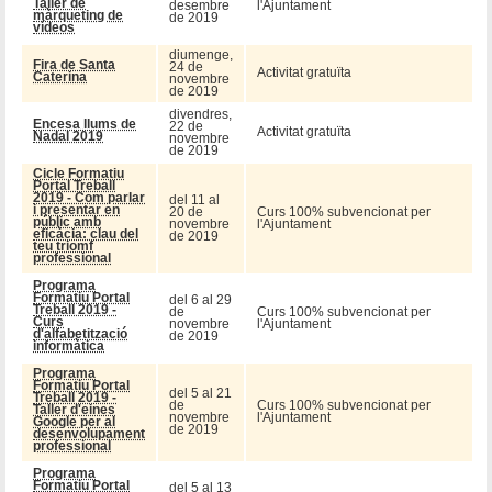
Taller de
desembre
l'Ajuntament
màrqueting de
de 2019
vídeos
diumenge,
Fira de Santa
24 de
Activitat gratuïta
Caterina
novembre
de 2019
divendres,
Encesa llums de
22 de
Activitat gratuïta
Nadal 2019
novembre
de 2019
Cicle Formatiu
Portal Treball
2019 - Com parlar
del 11 al
i presentar en
20 de
Curs 100% subvencionat per
públic amb
novembre
l'Ajuntament
eficàcia: clau del
de 2019
teu triomf
professional
Programa
Formatiu Portal
del 6 al 29
Treball 2019 -
de
Curs 100% subvencionat per
Curs
novembre
l'Ajuntament
d'alfabetització
de 2019
informàtica
Programa
Formatiu Portal
del 5 al 21
Treball 2019 -
de
Curs 100% subvencionat per
Taller d'eines
novembre
l'Ajuntament
Google per al
de 2019
desenvolupament
professional
Programa
Formatiu Portal
del 5 al 13