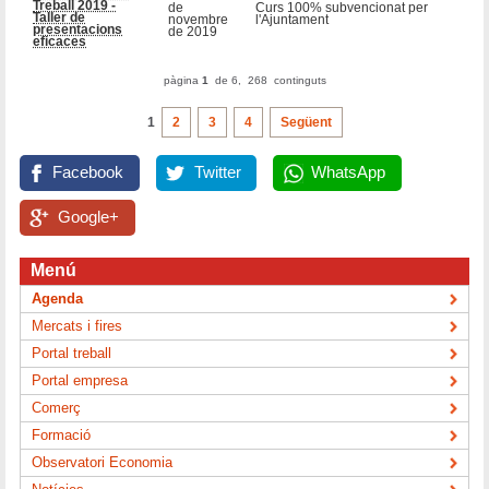
Treball 2019 -
de
Curs 100% subvencionat per
Taller de
novembre
l'Ajuntament
presentacions
de 2019
eficaces
pàgina
1
de 6, 268 continguts
1
2
3
4
Següent
Facebook
Twitter
WhatsApp
Google+
Menú
Agenda
Mercats i fires
Portal treball
Portal empresa
Comerç
Formació
Observatori Economia