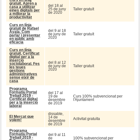
gratuït. Aprén a
del 18 al
casa a utilitzar
25 de juny
Taller gratuït
eines digitals per
de 2020
a millorar la
productivitat
Curs en línia
gratuït de Rafael
del 9 al 18
Ayala. Com
de juny de
Taller gratuït
parlar i presentar
2020
en públic amb
eficàcia
Curs en línia
gratuït. Certificat
digital per a la
inserció
del 8 al 12
sociolaboral. Fes
de juny de
Taller gratuït
les teues
2020
gestions
administratives
sense eixir de
casa
Programa
Formatiu Portal
del 17 al
Treball 2019 -
19 de
Curs 100% subvencionat per
Certificat digital
desembre
l'Ajuntament
per a la inserció
de 2019
laboral
dissabte,
El Mercat que
14 de
Activitat gratuïta
volem!
desembre
de 2019
Programa
Formatiu Portal
del 9 al 11
Treball 2019 -
de
100% subvencionat per