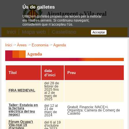
Ús de galletes
Utilitzem galletes pròpies i de tercers per a millorar
els nostres serveis. Si continueu navegant,
considerem que n’accepteu l’ús.
Inici
Mapa web
Castellano
Acceptar
Inici
->
Àrees
->
Economia
->
Agenda
Agenda
data
Títol
Preu
d’inici
del 28 de
febrer de
2025 fins
FIRA MEDIEVAL
al 2 de
març de
2025
Taller: Estalvia en
del 12 al
Gratuït. Financia: IVACE+i.
la factura
21 de
Organitza: Càmera de Comerç de
elèctrica del teu
març de
Castelló
negoci
2024
Fòrum Ocupa't
del 6 al 19
Vila-real 19
d'octubre
d'octubre
de 2023