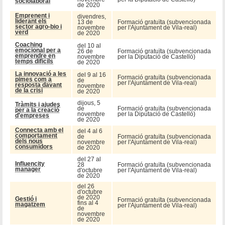
sociolaboral
de 2020
Emprenent i
divendres,
liderant els
13 de
Formació gratuïta (subvencionada
sector agro-bio i
novembre
per l'Ajuntament de Vila-real)
verd
de 2020
Coaching
del 10 al
emocional per a
26 de
Formació gratuïta (subvencionada
emprendre en
novembre
per la Diputació de Castelló)
temps dificils
de 2020
La innovació a les
del 9 al 16
Formació gratuïta (subvencionada
pimes com a
de
per l'Ajuntament de Vila-real)
resposta davant
novembre
de la crisi
de 2020
dijous, 5
Tràmits i ajudes
de
Formació gratuïta (subvencionada
per a la creació
novembre
per la Diputació de Castelló)
d'empreses
de 2020
Connecta amb el
del 4 al 6
comportament
de
Formació gratuïta (subvencionada
dels nous
novembre
per l'Ajuntament de Vila-real)
consumidors
de 2020
del 27 al
Influencity
28
Formació gratuïta (subvencionada
manager
d'octubre
per l'Ajuntament de Vila-real)
de 2020
del 26
d'octubre
de 2020
Gestió i
Formació gratuïta (subvencionada
fins al 4
magatzem
per l'Ajuntament de Vila-real)
de
novembre
de 2020