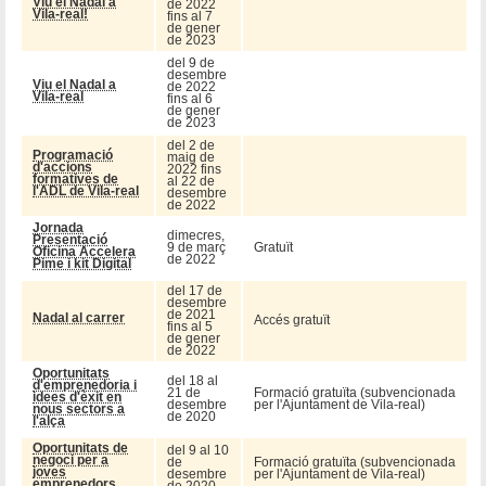
Viu el Nadal a
de 2022
Vila-real!
fins al 7
de gener
de 2023
del 9 de
desembre
Viu el Nadal a
de 2022
Vila-real
fins al 6
de gener
de 2023
del 2 de
Programació
maig de
d'accions
2022 fins
formatives de
al 22 de
l'ADL de Vila-real
desembre
de 2022
Jornada
dimecres,
Presentació
9 de març
Gratuït
Oficina Accelera
de 2022
Pime i kit Digital
del 17 de
desembre
de 2021
Nadal al carrer
Accés gratuït
fins al 5
de gener
de 2022
Oportunitats
del 18 al
d'emprenedoria i
21 de
Formació gratuïta (subvencionada
idees d'èxit en
desembre
per l'Ajuntament de Vila-real)
nous sectors a
de 2020
l'alça
Oportunitats de
del 9 al 10
negoci per a
de
Formació gratuïta (subvencionada
joves
desembre
per l'Ajuntament de Vila-real)
emprenedors
de 2020