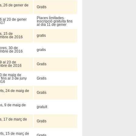
s, 26 de gener de
Gratis
Places limitades.
6 al 20 de gener
Inscripció gratuïta fins
017
al dia 11 de gener
s, 15 de
gratis
mbre de 2016
cres, 30 de
gratis
mbre de 2016
9 al 23 de
Gratis
mbre de 2016
30 de maig de
fins al 3 de juny
Gratis
016
rts, 24 de maig de
Gratis
ns, 9 de maig de
gratuït
s, 17 de març de
Gratis
rts, 15 de març de
Gratis