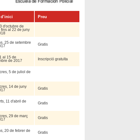
 d’inici
Preu
3 d'octubre de
fins al 22 de juny
018
ns, 25 de setembre
Gratis
017
1 al 15 de
Inscripció gratuïta
mbre de 2017
res, 5 de juliol de
cres, 14 de juny
Gratis
017
ts, 11 d'abril de
Gratis
cres, 29 de març
Gratis
017
ns, 20 de febrer de
Gratis