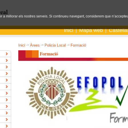
per a millorar els nostres serveis. Si continueu navegant, considerem que n’accepteu
Inici
Mapa web
Castell
Inici
->
Àrees
->
Policia Local
->
Formació
Formació