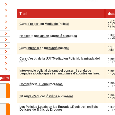
Títol
data
del 2
Curs d'expert en Mediació Policial
2017 
de 2
dillu
Habilitats socials en l'atenció al ciutadà
de 2
del 1
Curs intensiu en mediació policial
sete
Curs d'estiu de la UJI "Mediación Policial: la mirada del
dimec
otro"
2017
Intervenció policial davant del consum i venda de
dime
begudes alcohòliques i en màquines d'apostes en línea
de 2
quem
dimar
Conferència: Bienhumorados
2017
dime
30 Anys d'educació viària a Vila-real
de 2
Les Policies Locals en les Entrades/Registre i en Eels
dillu
Delictes de Tràfic de Drogues
2017