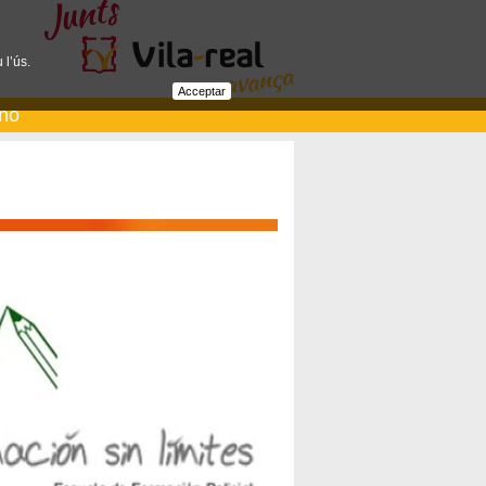
 l’ús.
Acceptar
ano