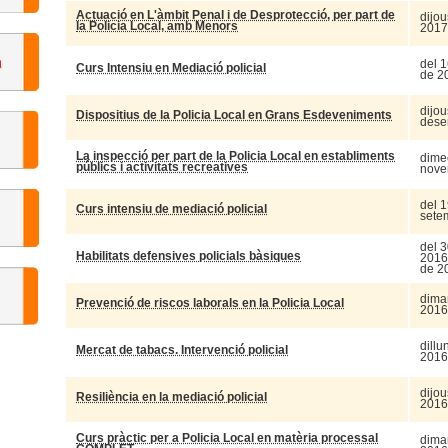
Actuació en L'àmbit Penal i de Desprotecció, per part de
dijou
la Policia Local, amb Menors
2017
del 1
Curs Intensiu en Mediació policial
de 2
dijou
Dispositius de la Policia Local en Grans Esdeveniments
dese
La inspecció per part de la Policia Local en establiments
dime
públics i activitats recreatives
nove
del 1
Curs intensiu de mediació policial
sete
del 
Habilitats defensives policials bàsiques
2016 
de 2
dima
Prevenció de riscos laborals en la Policia Local
2016
dillu
Mercat de tabacs. Intervenció policial
2016
dijou
Resiliència en la mediació policial
2016
Curs pràctic per a Policia Local en matèria processal
dima