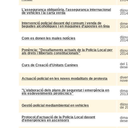
L'assegurança obligatòria, l'assegurança internacional
dijou
de vehicles i la carta verda
2014
Intervenció policial davant del consum i venda de
dimec
begudes alcohòliques i en màquines d'apostes en línia
2014
dijou
Com es donen les males notícies
2014
Ponència: "Desafiaments actuals de la Policia Local per
dijou
als drets i llibertats constitucionals"
2014
del 1
Curs de Creació d'Unitats Canines
dese
diven
Actuació policial en les noves modalitats de protesta
nove
"L'elaboració dels plans de seguretat i emergència en
dimar
els esdeveniments pirotècnics"
2013
dijo
Gestió policial mediambiental en vehicles
de 2
Protocol d'actuació de la Policia Local davant
dimar
d'emergències en ascensors
dese