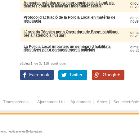
Aspectes pràctics en la intervenció policial amb els
dijou
delictes contra la llibertat i indemnitat sexual
nove
Protocol d'actuació de la Policia Local en matèria de
dimar
pirotècnia
nove
I Jornada Tècnica per a Operadors de Base: habilitats
dimar
per a l'atenció a l'usuari
nove
La Policia Local imparteix un seminari d'habilitats
dimar
directives per a comandaments policials
de 2
pàgina
2
de 3, 118 continguts
Facebook
Twitter
Google+
Transparència
L'Ajuntament i tu
Ajuntament
Àrees
Seu electròni
ions: notificaciones@vila-real.es