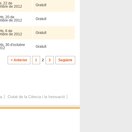
s, 22 de
Gratuït
mbre de 2012
ts, 20 de
Gratuït
mbre de 2012
ts, 6 de
Gratuït
mbre de 2012
ts, 30 d'octubre
Gratuït
012
< Anterior
1
2
3
Següent
ca
Ciutat de la Ciència i la Innovació