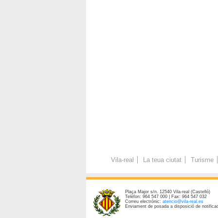
Vila-real
La teua ciutat
Turisme
Plaça Major s/n. 12540 Vila-real (Castelló)
Telèfon: 964 547 000 | Fax: 964 547 032
Correu electrònic:
atencio@vila-real.es
Enviament de posada a disposició de notificac