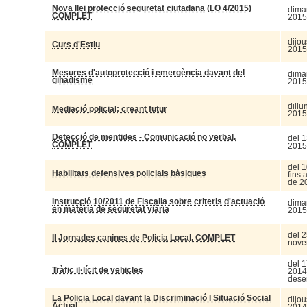
Nova llei protecció seguretat ciutadana (LO 4/2015)
dimar
COMPLET
2015
dijou
Curs d'Estiu
2015
Mesures d'autoprotecció i emergència davant del
dimar
gihadisme
2015
dillu
Mediació policial: creant futur
2015
Detecció de mentides - Comunicació no verbal.
del 1
COMPLET
2015
del 1
Habilitats defensives policials bàsiques
fins
de 2
Instrucció 10/2011 de Fiscalia sobre criteris d'actuació
dimar
en matèria de seguretat viària
2015
del 2
II Jornades canines de Policia Local. COMPLET
nove
del 1
Tràfic il·lícit de vehicles
2014 
dese
La Policia Local davant la Discriminació I Situació Social
dijou
Actual
2014