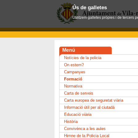
Ús de galletes
Utilitzem galletes pròpies i de tercers 
Menú
Notícies de la policia
On estem?
Campanyes
Formació
Normativa
Carta de serveis
Carta europea de seguretat viària
Informació útil per al ciutadà
Educació viària
Història
Convivènca a les aules
Himne de la Policia Local