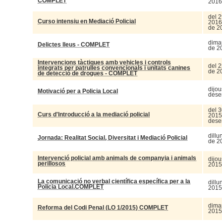
COMPLET
2016
del 2
Curso intensiu en Mediació Policial
2016 
de 2
dimar
Delictes lleus - COMPLET
de 2
Intervencions tàctiques amb vehicles i controls
del 2
integrats per patrulles convencionals i unitats canines
de 2
de detecció de drogues - COMPLET
dijou
Motivació per a Policia Local
dese
del 
Curs d'Introducció a la mediació policial
2015 
dese
dill
Jornada: Realitat Social, Diversitat i Mediació Policial
de 2
Intervenció policial amb animals de companyia i animals
dijou
perillosos
2015
La comunicació no verbal científica específica per a la
dillu
Policia Local.COMPLET
2015
dimar
Reforma del Codi Penal (LO 1/2015) COMPLET
2015