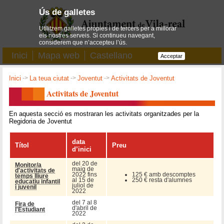
Ús de galletes
Utilitzem galletes pròpies i de tercers per a millorar
els nostres serveis. Si continueu navegant,
considerem que n’accepteu l’ús.
Inici
Mapa web
Castellano
Acceptar
Inici
->
La teua ciutat
->
Joventut
->
Activitats de Joventut
Activitats de Joventut
En aquesta secció es mostraran les activitats organitzades per la
Regidoria de Joventut
data
Títol
Preu
d’inici
del 20 de
Monitor/a
maig de
d'activitats de
2022 fins
125 € amb descomptes
temps lliure
al 15 de
250 € resta d'alumnes
educatiu infantil
juliol de
i juvenil
2022
del 7 al 8
Fira de
d'abril de
l'Estudiant
2022