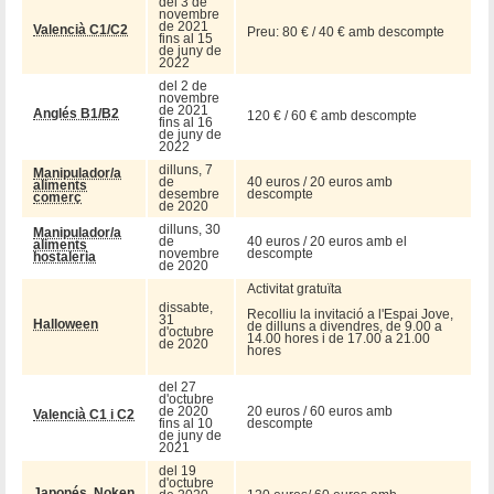
del 3 de
novembre
de 2021
Valencià C1/C2
Preu: 80 € / 40 € amb descompte
fins al 15
de juny de
2022
del 2 de
novembre
de 2021
Anglés B1/B2
120 € / 60 € amb descompte
fins al 16
de juny de
2022
dilluns, 7
Manipulador/a
de
40 euros / 20 euros amb
aliments
desembre
descompte
comerç
de 2020
dilluns, 30
Manipulador/a
de
40 euros / 20 euros amb el
aliments
novembre
descompte
hostaleria
de 2020
Activitat gratuïta
dissabte,
Recolliu la invitació a l'Espai Jove,
31
Halloween
de dilluns a divendres, de 9.00 a
d'octubre
14.00 hores i de 17.00 a 21.00
de 2020
hores
del 27
d'octubre
de 2020
20 euros / 60 euros amb
Valencià C1 i C2
fins al 10
descompte
de juny de
2021
del 19
d'octubre
Japonés, Noken