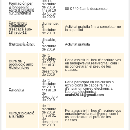
del 14
Formación per
d'octubre
a l'ocupació -
de 2019
80 € / 40 € amb descompte
Curs d'iniciació
fins al 10
a la fotografia
de febrer
de 2020
Campionat
diumenge,
autonòmic
6
Activitat gratuïta fins a completar-ne
d'escacs sub-
d'octubre
la capacitat.
18 i sub-12
de 2019
dissabte,
5
Avançada Jove
Activitat gratuïta
d'octubre
de 2019
de l'1
d'octubre
Per a assistir-hi, heu d'inscriure-vos
Curs de
de 2019
en radiojovevila.real@gmail.com i
producció amb
fins al 31
us concretaran el preu de les
Ableton Live
de
classes.
desembre
de 2019
de l'1
Per a participar en els cursos o
d'octubre
exhibicions de capoeira heu
de 2019
d'enviar un correu electrònic a
Capoeira
fins al 19
l'adreça electrònica:
de
acahd2014@gmail.com
desembre
de 2019
de l'1
d'octubre
Per a assistir-hi, heu d'inscriure-vos
de 2019
Curs d'iniciació
enradiojovevila.real@gmail.com i
fins al 31
a la ràdio
us concretaran el preu de les
de
classes.
desembre
de 2019