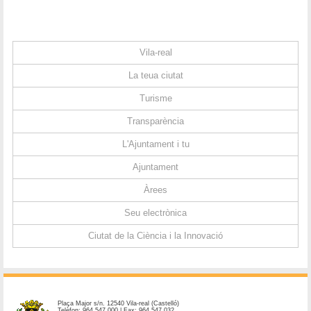
Vila-real
La teua ciutat
Turisme
Transparència
L'Ajuntament i tu
Ajuntament
Àrees
Seu electrònica
Ciutat de la Ciència i la Innovació
Plaça Major s/n. 12540 Vila-real (Castelló)
Telèfon: 964 547 000 | Fax: 964 547 032