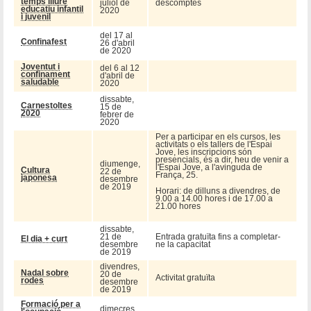
temps lliure
juliol de
descomptes
educatiu infantil
2020
i juvenil
del 17 al
Confinafest
26 d'abril
de 2020
Joventut i
del 6 al 12
confinament
d'abril de
saludable
2020
dissabte,
Carnestoltes
15 de
2020
febrer de
2020
Per a participar en els cursos, les
activitats o els tallers de l'Espai
Jove, les inscripcions són
presencials, és a dir, heu de venir a
diumenge,
l'Espai Jove, a l'avinguda de
Cultura
22 de
França, 25.
japonesa
desembre
de 2019
Horari: de dilluns a divendres, de
9.00 a 14.00 hores i de 17.00 a
21.00 hores
dissabte,
21 de
Entrada gratuïta fins a completar-
El dia + curt
desembre
ne la capacitat
de 2019
divendres,
Nadal sobre
20 de
Activitat gratuïta
rodes
desembre
de 2019
Formació per a
dimecres,