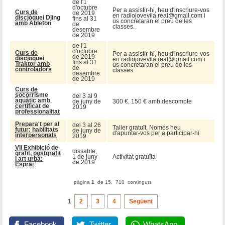
de l'1
d'octubre
Per a assistir-hi, heu d'inscriure-vos
Curs de
de 2019
en radiojovevila.real@gmail.com i
discjòquei Djing
fins al 31
us concretaran el preu de les
amb Ableton
de
classes.
desembre
de 2019
de l'1
d'octubre
Curs de
Per a assistir-hi, heu d'inscriure-vos
de 2019
discjòquei
en radiojovevila.real@gmail.com i
fins al 31
Traktor amb
us concretaran el preu de les
de
controladors
classes.
desembre
de 2019
Curs de
socorrisme
del 3 al 9
aquàtic amb
de juny de
300 €, 150 € amb descompte
certificat de
2019
professionalitat
Prepara't per al
del 3 al 26
Taller gratuït. Només heu
futur: habilitats
de juny de
d'apuntar-vos per a participar-hi
interpersonals
2019
VII Exhibició de
dissabte,
grafit, postgrafit
1 de juny
Activitat gratuïta
i art urbà:
de 2019
Esprai
pàgina
1
de 15, 710 continguts
1
2
3
4
Següent
Facebook
Twitter
WhatsApp