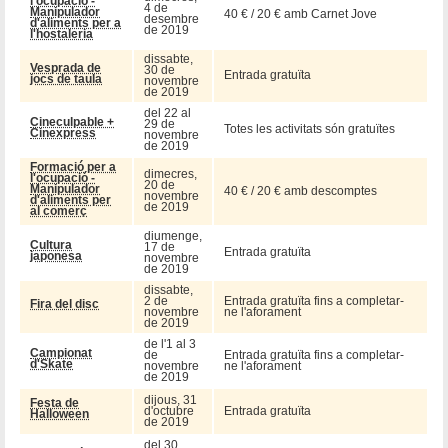
l'ocupació -
4 de
Manipulador
40 € / 20 € amb Carnet Jove
desembre
d'aliments per a
de 2019
l'hostaleria
dissabte,
Vesprada de
30 de
Entrada gratuïta
jocs de taula
novembre
de 2019
del 22 al
Cineculpable +
29 de
Totes les activitats són gratuïtes
Cinexpress
novembre
de 2019
Formació per a
dimecres,
l'ocupació -
20 de
Manipulador
40 € / 20 € amb descomptes
novembre
d'aliments per
de 2019
al comerç
diumenge,
Cultura
17 de
Entrada gratuïta
japonesa
novembre
de 2019
dissabte,
2 de
Entrada gratuïta fins a completar-
Fira del disc
novembre
ne l'aforament
de 2019
de l'1 al 3
Campionat
de
Entrada gratuïta fins a completar-
d'Skate
novembre
ne l'aforament
de 2019
dijous, 31
Festa de
d'octubre
Entrada gratuïta
Halloween
de 2019
del 30