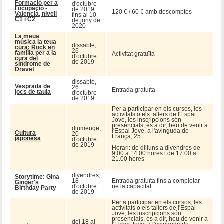
Formació per a
d'octubre
l'ocupació -
de 2019
120 € / 60 € amb descomptes
Valencià, nivell
fins al 10
C1 i C2
de juny de
2020
La meua
música la teua
dissabte,
cura: Rock en
26
família per a la
Activitat gratuïta
d'octubre
cura del
de 2019
síndrome de
Dravet
dissabte,
Vesprada de
26
Entrada gratuïta
jocs de taula
d'octubre
de 2019
Per a participar en els cursos, les
activitats o els tallers de l'Espai
Jove, les inscripcions són
presencials, és a dir, heu de venir a
diumenge,
l'Espai Jove, a l'avinguda de
Cultura
20
França, 25.
japonesa
d'octubre
de 2019
Horari: de dilluns a divendres de
9.00 a 14.00 hores i de 17.00 a
21.00 hores
divendres,
Storytime: Gina
18
Entrada gratuïta fins a completar-
Ginger's
d'octubre
ne la capacitat
Birthday Party
de 2019
Per a participar en els cursos, les
activitats o els tallers de l'Espai
Jove, les inscripcions són
presencials, és a dir, heu de venir a
del 18 al