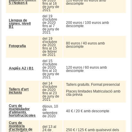
de 2020
120 euros/ 60 euros amb
5 i Noken 4
fins al 16
descompte
de juny de
2021
del 19
d'octubre
Llengua de
de 2020
200 euros / 100 euros amb
signes, nivell
fins al 7
descompte
B1
de juny de
2021
del 19
d'octubre
80 euros / 40 euros amb
de 2020
Fotografia
descompte
fins al 15
de febrer
de 2021
del 15
d'octubre
de 2020
120 euros / 60 euros amb
Anglés A2 i B1
fins al 10
descompte
de juny de
2021
del 14
Tallers gratuïts. Format presencial
d'octubre
Tallers d'art
de 2020
Places limitades Matriculació amb
inclusiu
fins al 23
cita prèvia
de juny de
2021
Curs de
dijous, 10
manipulador
de
40 € / 20 € amb descompte
d'aliments
setembre
hortofructícoles
de 2020
Curs de
monitor/a
del 13 al
d'activitats de
24 de
250 € / 125 € amb qualsevol dels