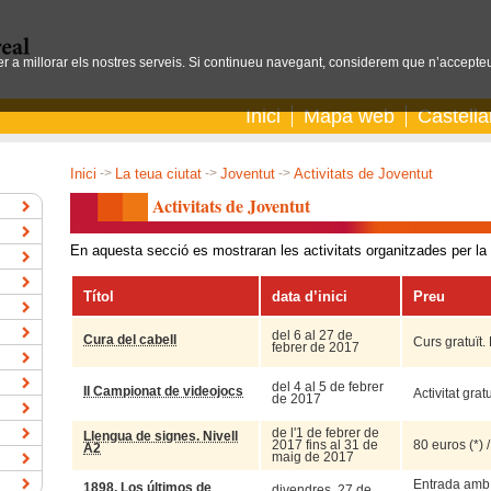
per a millorar els nostres serveis. Si continueu navegant, considerem que n’accepteu
Inici
Mapa web
Castell
Inici
->
La teua ciutat
->
Joventut
->
Activitats de Joventut
Activitats de Joventut
En aquesta secció es mostraran les activitats organitzades per la
Títol
data d’inici
Preu
del 6 al 27 de
Cura del cabell
Curs gratuït.
febrer de 2017
del 4 al 5 de febrer
II Campionat de videojocs
Activitat grat
de 2017
de l'1 de febrer de
Llengua de signes. Nivell
2017 fins al 31 de
80 euros (*)
A2
maig de 2017
Entrada amb i
1898, Los últimos de
divendres, 27 de