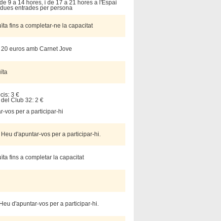
e 9 a 14 hores, i de 17 a 21 hores a l'Espai
dues entrades per persona
ïta fins a completar-ne la capacitat
 / 20 euros amb Carnet Jove
uïta
cis: 3 €
 del Club 32: 2 €
-vos per a participar-hi
t. Heu d'apuntar-vos per a participar-hi.
ïta fins a completar la capacitat
 Heu d'apuntar-vos per a participar-hi.