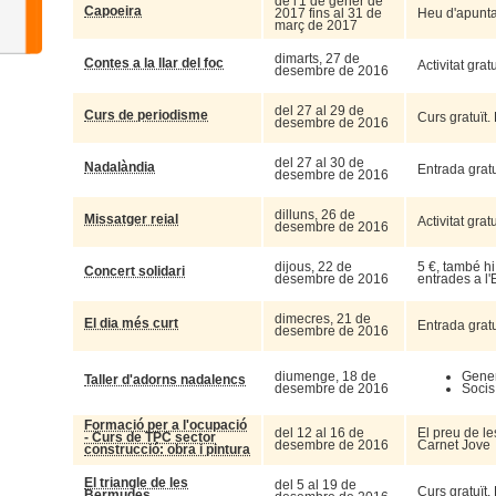
de l'1 de gener de
Capoeira
2017 fins al 31 de
Heu d'apuntar
març de 2017
dimarts, 27 de
Contes a la llar del foc
Activitat grat
desembre de 2016
del 27 al 29 de
Curs de periodisme
Curs gratuït.
desembre de 2016
del 27 al 30 de
Nadalàndia
Entrada gratu
desembre de 2016
dilluns, 26 de
Missatger reial
Activitat grat
desembre de 2016
dijous, 22 de
5 €, també hi
Concert solidari
desembre de 2016
entrades a l'
dimecres, 21 de
El dia més curt
Entrada gratu
desembre de 2016
diumenge, 18 de
Gener
Taller d'adorns nadalencs
desembre de 2016
Socis
Formació per a l'ocupació
del 12 al 16 de
El preu de le
- Curs de TPC sector
desembre de 2016
Carnet Jove
construcció: obra i pintura
El triangle de les
del 5 al 19 de
Curs gratuït.
Bermudes