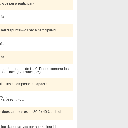
-vos per a participar-hi.
uïta
 Heu d'apuntar-vos per a participar-hi
ïta
uïta
 haurà entrades de fila 0. Podeu comprar les
Espai Jove (av. França, 25).
ïta fins a completar la capacitat
al 3 €
 del club 32: 2 €
s dues targetes és de 80 € / 40 € amb el
 Heu d'apuntar-vos per a participar-hi.