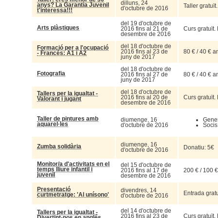
dilluns, 24
anys? La Garantia Juvenil
Taller gratuï
d'octubre de 2016
t'interessa!!!
del 19 d'octubre de
Arts plàstiques
2016 fins al 21 de
Curs gratuït.
desembre de 2016
del 18 d'octubre de
Formació per a l'ocupació
2016 fins al 23 de
80 € / 40 € 
- Francés: A1 i A2
juny de 2017
del 18 d'octubre de
Fotografia
2016 fins al 27 de
80 € / 40 € 
juny de 2017
del 18 d'octubre de
Tallers per la igualtat -
2016 fins al 20 de
Curs gratuït.
Valorant i jugant
desembre de 2016
Taller de pintures amb
diumenge, 16
Gener
aquarel·les
d'octubre de 2016
Socis
diumenge, 16
Zumba solidària
Donatiu: 5€
d'octubre de 2016
Monitor/a d'activitats en el
del 15 d'octubre de
temps lliure infantil i
2016 fins al 17 de
200 € / 100 
juvenil
desembre de 2016
Presentació
divendres, 14
Entrada gratu
curtmetratge: 'Al unísono'
d'octubre de 2016
del 14 d'octubre de
Tallers per la igualtat -
2016 fins al 23 de
Curs gratuït.
Divertint-nos en anglés