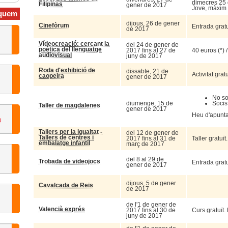
dimecres 25 d
Filipinas
gener de 2017
Jove, màxim 
quem
dijous, 26 de gener
Cinefòrum
Entrada gratu
de 2017
Vídeocreació: cercant la
del 24 de gener de
poètica del llenguatge
2017 fins al 27 de
40 euros (*)
audiovisual
juny de 2017
Roda d'exhibició de
dissabte, 21 de
Activitat grat
caopeira
gener de 2017
No so
diumenge, 15 de
Socis
Taller de magdalenes
gener de 2017
Heu d'apuntar
Tallers per la igualtat -
del 12 de gener de
Tallers de centres i
2017 fins al 31 de
Taller gratuï
embalatge infantil
març de 2017
del 8 al 29 de
Trobada de videojocs
Entrada gratu
gener de 2017
dijous, 5 de gener
Cavalcada de Reis
de 2017
de l'1 de gener de
Valencià exprés
2017 fins al 30 de
Curs gratuït.
juny de 2017