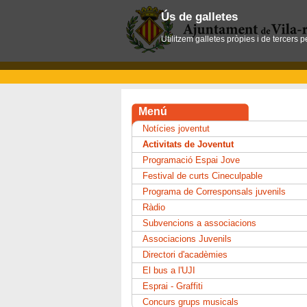
Ús de galletes
Utilitzem galletes pròpies i de tercers 
Menú
Notícies joventut
Activitats de Joventut
Programació Espai Jove
Festival de curts Cineculpable
Programa de Corresponsals juvenils
Ràdio
Subvencions a associacions
Associacions Juvenils
Directori d'acadèmies
El bus a l'UJI
Esprai - Graffiti
Concurs grups musicals