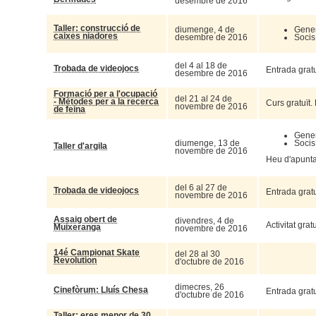
desembre de 2016
Taller: construcció de
diumenge, 4 de
Gener
caixes niadores
desembre de 2016
Socis
del 4 al 18 de
Trobada de videojocs
Entrada gratu
desembre de 2016
Formació per a l'ocupació
del 21 al 24 de
- Mètodes per a la recerca
Curs gratuït.
novembre de 2016
de feina
Gener
diumenge, 13 de
Socis
Taller d'argila
novembre de 2016
Heu d'apuntar
del 6 al 27 de
Trobada de videojocs
Entrada gratu
novembre de 2016
Assaig obert de
divendres, 4 de
Activitat grat
Muixeranga
novembre de 2016
14é Campionat Skate
del 28 al 30
Revolution
d'octubre de 2016
dimecres, 26
Cinefòrum: Lluís Chesa
Entrada gratu
d'octubre de 2016
Taller: eres menor de 30