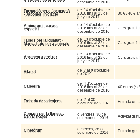
desembre de 2016
del 14 d'octubre de
Formació per a l'ocupació
2016 fins al 23 de
80 € / 40 € 
- Japonés: iniciació
juny de 2017
del 14 d'octubre de
Amigurumi: ganxet
2016 fins al 23 de
Curs gratuït.
especial
desembre de 2016
del 13 d'octubre de
Tallers per la igualtat -
2016 fins al 22 de
Curs gratuït.
Manualitats per a animals
desembre de 2016
del 13 d'octubre de
Aprenent a créixer
2016 fins al 22 de
Curs gratuït.
juny de 2017
del 7 al 9 d'octubre
Vilanet
de 2016
del 4 d'octubre de
Capoeira
2016 fins al 29 de
40 euros (*)
desembre de 2016
del 2 al 30
Trobada de videojocs
Entrada gratu
d'octubre de 2016
Concert per la llengua:
divendres, 30 de
Activitat grat
Pau Alabajos
setembre de 2016
dimecres, 28 de
Cinefòrum
Entrada gratu
setembre de 2016