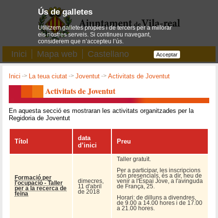
Ús de galletes
Utilitzem galletes pròpies i de tercers per a millorar
els nostres serveis. Si continueu navegant,
considerem que n’accepteu l’ús.
Inici
Mapa web
Castellano
Acceptar
Inici
->
La teua ciutat
->
Joventut
->
Activitats de Joventut
Activitats de Joventut
En aquesta secció es mostraran les activitats organitzades per la
Regidoria de Joventut
data
Títol
Preu
d’inici
Taller gratuït.
Per a participar, les inscripcions
són presencials, és a dir, heu de
Formació per
dimecres,
venir a l'Espai Jove, a l'avinguda
l'ocupació - Taller
11 d'abril
de França, 25.
per a la recerca de
de 2018
feina
Horari: de dilluns a divendres,
de 9.00 a 14.00 hores i de 17.00
a 21.00 hores.