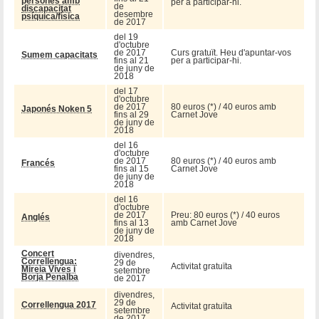
persones amb
per a participar-hi.
de
discapacitat
desembre
psíquica/física
de 2017
del 19
d'octubre
de 2017
Curs gratuït. Heu d'apuntar-vos
Sumem capacitats
fins al 21
per a participar-hi.
de juny de
2018
del 17
d'octubre
de 2017
80 euros (*) / 40 euros amb
Japonés Noken 5
fins al 29
Carnet Jove
de juny de
2018
del 16
d'octubre
de 2017
80 euros (*) / 40 euros amb
Francés
fins al 15
Carnet Jove
de juny de
2018
del 16
d'octubre
de 2017
Preu: 80 euros (*) / 40 euros
Anglés
fins al 13
amb Carnet Jove
de juny de
2018
Concert
divendres,
Correllengua:
29 de
Activitat gratuïta
Mireia Vives i
setembre
Borja Penalba
de 2017
divendres,
29 de
Correllengua 2017
Activitat gratuïta
setembre
de 2017