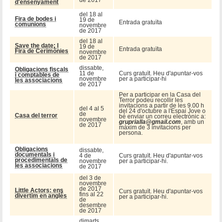
d'ensenyament
del 18 al
Fira de bodes i
19 de
Entrada gratuïta
comunions
novembre
de 2017
del 18 al
Save the date: I
19 de
Entrada gratuïta
Fira de Cerimònies
novembre
de 2017
dissabte,
Obligacions fiscals
11 de
Curs gratuït. Heu d'apuntar-vos
i comptables de
novembre
per a participar-hi
les associacions
de 2017
Per a participar en la Casa del
Terror podeu recollir les
invitacions a partir de les 9.00 h
del 4 al 5
del 24 d'octubre a l'Espai Jove o
de
Casa del terror
bé enviar un correu electrònic a:
novembre
gruprialla@gmail.com
, amb un
de 2017
màxim de 3 invitacions per
persona.
Obligacions
dissabte,
documentals i
4 de
Curs gratuït. Heu d'apuntar-vos
procedimentals de
novembre
per a participar-hi.
les associacions
de 2017
del 3 de
novembre
de 2017
Little Actors: ens
Curs gratuït. Heu d'apuntar-vos
fins al 22
divertim en anglés
per a participar-hi.
de
desembre
de 2017
dimarts,