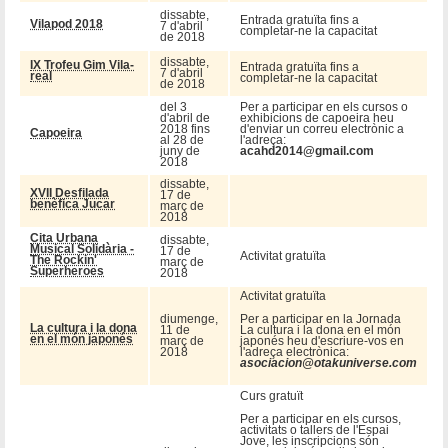
dissabte,
Entrada gratuïta fins a
Vilapod 2018
7 d'abril
completar-ne la capacitat
de 2018
dissabte,
IX Trofeu Gim Vila-
Entrada gratuïta fins a
7 d'abril
real
completar-ne la capacitat
de 2018
del 3
Per a participar en els cursos o
d'abril de
exhibicions de capoeira heu
2018 fins
d'enviar un correu electrònic a
Capoeira
al 28 de
l'adreça:
juny de
acahd2014@gmail.com
2018
dissabte,
XVII Desfilada
17 de
benèfica Jucar
març de
2018
Cita Urbana
dissabte,
Musical Solidària -
17 de
Activitat gratuïta
The Rockin'
març de
Superheroes
2018
Activitat gratuïta
diumenge,
Per a participar en la Jornada
La cultura i la dona
11 de
La cultura i la dona en el món
en el món japonés
març de
japonés heu d'escriure-vos en
2018
l'adreça electrònica:
asociacion@otakuniverse.com
Curs gratuït
Per a participar en els cursos,
activitats o tallers de l'Espai
Jove, les inscripcions són