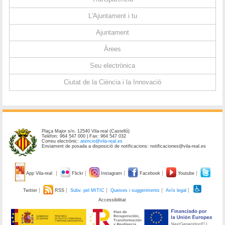
L'Ajuntament i tu
Ajuntament
Àrees
Seu electrònica
Ciutat de la Ciència i la Innovació
Plaça Major s/n. 12540 Vila-real (Castelló)
Telèfon: 964 547 000 | Fax: 964 547 032
Correu electrònic:
atencio@vila-real.es
Enviament de posada a disposició de notificacions: notificaciones@vila-real.es
App Vila-real
Flickr
Instagram
Facebook
Youtube
Twitter
RSS
Subv. pel MITIC
Queixes i suggeriments
Avís legal
Accessibilitat