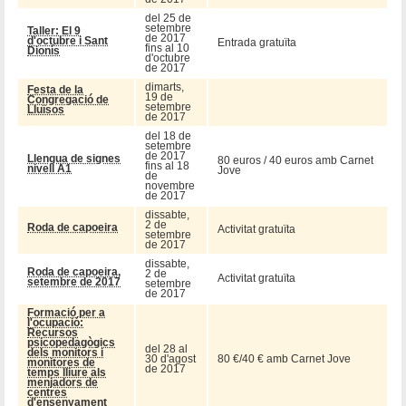
del 25 de
setembre
Taller: El 9
de 2017
d'octubre i Sant
Entrada gratuïta
fins al 10
Dionís
d'octubre
de 2017
dimarts,
Festa de la
19 de
Congregació de
setembre
Lluïsos
de 2017
del 18 de
setembre
de 2017
Llengua de signes
80 euros / 40 euros amb Carnet
fins al 18
nivell A1
Jove
de
novembre
de 2017
dissabte,
2 de
Roda de capoeira
Activitat gratuïta
setembre
de 2017
dissabte,
Roda de capoeira,
2 de
Activitat gratuïta
setembre de 2017
setembre
de 2017
Formació per a
l'ocupació:
Recursos
psicopedagògics
del 28 al
dels monitors i
30 d'agost
80 €/40 € amb Carnet Jove
monitores de
de 2017
temps lliure als
menjadors de
centres
d'ensenyament