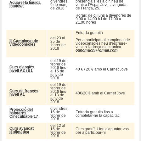
divendres,
presencials, és a dir, heu de
Aquarel·la líquida
9 de març
venir a l'Espai Jove, avinguda
intuïtiva
de 2018
de França, 25.
Horari: de dilluns a divendres de
9.00 a 14.00 h i de 17.00 a
21.00 hores
Entrada gratuïta
del 23 al
Per a participar al campionat de
III Campionat de
25 de
videoconsoles heu d'escriure-
videoconsoles
febrer de
vos en l'adreça electrònica:
2018
ounomachi@gmail.com
del 19 de
febrer de
Curs d'anglés,
2018 fins
40 € / 20 € amb el Carnet Jove
nivell A2 i B1
al 15 de
juny de
2018
del 19 de
febrer de
Curs de francés,
2018 fins
40€/20 € amb el Carnet Jove
nivell A1
al 13 de
juny de
2018
divendres,
Projecció del
16 de
Entrada gratuïta fins a
palmarés
febrer de
completar-ne la capacitat.
Cineculpable'17
2018
del 12 al
Curs avançat
16 de
Curs gratuït. Heu d'apuntar-vos
d'ofimàtica
febrer de
per a participar-hi
2018