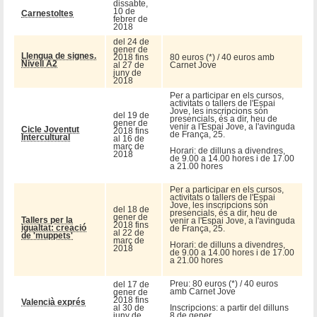
dissabte,
10 de
Carnestoltes
febrer de
2018
del 24 de
gener de
Llengua de signes.
2018 fins
80 euros (*) / 40 euros amb
Nivell A2
al 27 de
Carnet Jove
juny de
2018
Per a participar en els cursos,
activitats o tallers de l'Espai
Jove, les inscripcions són
del 19 de
presencials, és a dir, heu de
gener de
venir a l'Espai Jove, a l'avinguda
Cicle Joventut
2018 fins
de França, 25.
Intercultural
al 16 de
març de
Horari: de dilluns a divendres,
2018
de 9.00 a 14.00 hores i de 17.00
a 21.00 hores
Per a participar en els cursos,
activitats o tallers de l'Espai
Jove, les inscripcions són
del 18 de
presencials, és a dir, heu de
gener de
Tallers per la
venir a l'Espai Jove, a l'avinguda
2018 fins
igualtat: creació
de França, 25.
al 22 de
de 'muppets'
març de
Horari: de dilluns a divendres,
2018
de 9.00 a 14.00 hores i de 17.00
a 21.00 hores
Preu: 80 euros (*) / 40 euros
del 17 de
amb Carnet Jove
gener de
2018 fins
Valencià exprés
al 30 de
Inscripcions: a partir del dilluns
juny de
8 de gener