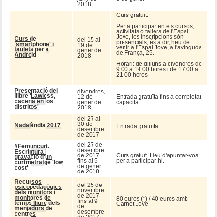
2018
Curs gratuït.
Per a participar en els cursos,
activitats o tallers de l'Espai
Jove, les inscripcions són
Curs de
del 15 al
presencials, és a dir, heu de
'smartphone' i
19 de
venir a l'Espai Jove, a l'avinguda
tauleta per a
gener de
de França, 25.
Android
2018
Horari: de dilluns a divendres de
9.00 a 14.00 hores i de 17.00 a
21.00 hores
Presentació del
divendres,
llibre 'Lawless,
12 de
Entrada gratuïta fins a completar
cacería en los
gener de
capacitat
distritos'
2018
del 27 al
30 de
Nadalàndia 2017
Entrada gratuïta
desembre
de 2017
del 27 de
#Femuncurt.
desembre
Escriptura i
de 2017
Curs gratuït. Heu d'apuntar-vos
gravació d'un
fins al 5
per a participar-hi.
curtmetratge 'low
de gener
cost'
de 2018
Recursos
del 25 de
psicopedagògics
novembre
dels monitors i
de 2017
monitores de
80 euros (*) / 40 euros amb
fins al 9
temps lliure dels
Carnet Jove
de
menjadors de
desembre
centres
de 2017