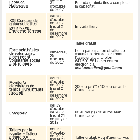
Festa de
31
Entrada gratuïta fins a completar
Halloween
d'octubre
la capacitat.
de 2017
del 30
d'octubre
XXII Concurs de
de 2017
guitarra i tallers
fins al 3
Entrada lliure
per a joves
de
Francesc Tàrrega
desembre
de 2017
Taller gratuït
Formació bàsica
Per a participar en el taller de
dimecres,
de voluntariat:
voluntariat heu de confirmar
25
eines per al
l'assistència al telèfon
d'octubre
voluntariat social
647 591 581 o per correu
de 2017
amb menors
electrònic a
avaf.castellon@gmail.com
del 20
d'octubre
Monitor/a
de 2017
d'activitats de
200 euros (*) / 100 euros amb
fins al 2
temps lliure infantil
Carnet Jove
de
i juvenil
desembre
de 2017
del 19
d'octubre
de 2017
80 euros (*) / 40 euros amb
Fotografia
fins al 21
Carnet Jove
de juny de
2018
del 19
Tallers per la
d'octubre
igualtat - Tallers
de 2017
adaptats a
Taller gratuït. Heu d'apuntar-vos
fins al 21