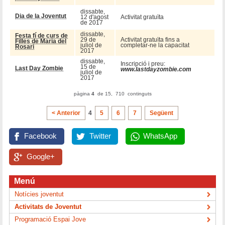
dissabte,
Dia de la Joventut
12 d'agost
Activitat gratuïta
de 2017
dissabte,
Festa fí de curs de
29 de
Activitat gratuïta fins a
Filles de Maria del
juliol de
completar-ne la capacitat
Rosari
2017
dissabte,
Inscripció i preu:
15 de
Last Day Zombie
www.lastdayzombie.com
juliol de
2017
pàgina
4
de 15, 710 continguts
< Anterior
4
5
6
7
Següent
Facebook
Twitter
WhatsApp
Google+
Menú
Notícies joventut
Activitats de Joventut
Programació Espai Jove