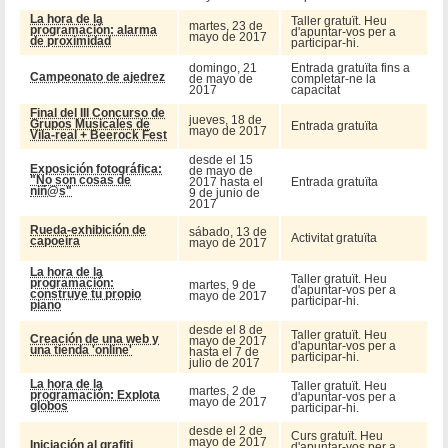
La hora de la
Taller gratuït. Heu
martes, 23 de
programación: alarma
d'apuntar-vos per a
mayo de 2017
de proximidad
participar-hi.
domingo, 21
Entrada gratuïta fins a
Campeonato de ajedrez
de mayo de
completar-ne la
2017
capacitat
Final del III Concurso de
jueves, 18 de
Grupos Musicales de
Entrada gratuïta
mayo de 2017
Vila-real + Beerock Fest
desde el 15
Exposición fotográfica:
de mayo de
"No son cosas de
2017 hasta el
Entrada gratuïta
niñ@s"
9 de junio de
2017
Rueda-exhibición de
sábado, 13 de
Activitat gratuïta
capoeira
mayo de 2017
La hora de la
Taller gratuït. Heu
programación:
martes, 9 de
d'apuntar-vos per a
construye tu propio
mayo de 2017
participar-hi.
piano
desde el 8 de
Taller gratuït. Heu
Creación de una web y
mayo de 2017
d'apuntar-vos per a
una tienda 'online'
hasta el 7 de
participar-hi.
julio de 2017
La hora de la
Taller gratuït. Heu
martes, 2 de
programación: Explota
d'apuntar-vos per a
mayo de 2017
globos
participar-hi.
desde el 2 de
Curs gratuït. Heu
mayo de 2017
Iniciación al grafiti
d'apuntar-vos per a