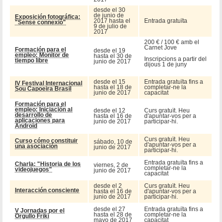
desde el 30
de junio de
Exposición fotográfica:
2017 hasta el
Entrada gratuïta
"Sense connexió"
9 de julio de
2017
200 € / 100 € amb el
Carnet Jove
Formación para el
desde el 19
empleo: Monitor de
hasta el 30 de
Inscripcions a partir del
tiempo libre
junio de 2017
dijous 1 de juny
desde el 15
Entrada gratuïta fins a
IV Festival Internacional
hasta el 18 de
completar-ne la
Sou Capoeira Brasil
junio de 2017
capacitat
Formación para el
empleo: Iniciación al
desde el 12
Curs gratuït. Heu
desarrollo de
hasta el 16 de
d'apuntar-vos per a
aplicaciones para
junio de 2017
participar-hi.
Android
Curs gratuït. Heu
Curso cómo constituir
sábado, 10 de
d'apuntar-vos per a
una asociación
junio de 2017
participar-hi.
Entrada gratuïta fins a
Charla: "Historia de los
viernes, 2 de
completar-ne la
videojuegos"
junio de 2017
capacitat
desde el 2
Curs gratuït. Heu
Interacción consciente
hasta el 16 de
d'apuntar-vos per a
junio de 2017
participar-hi.
desde el 27
Entrada gratuïta fins a
V Jornadas por el
hasta el 28 de
completar-ne la
Orgullo Friki
mayo de 2017
capacitat