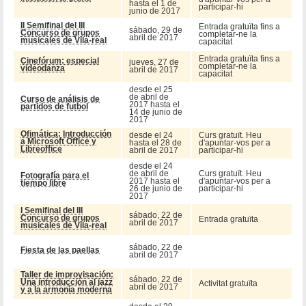
hasta el 1 de
participar-hi
junio de 2017
II Semifinal del III
Entrada gratuïta fins a
sábado, 29 de
Concurso de grupos
completar-ne la
abril de 2017
musicales de Vila-real
capacitat
Entrada gratuïta fins a
Cinefórum: especial
jueves, 27 de
completar-ne la
videodanza
abril de 2017
capacitat
desde el 25
de abril de
Curso de análisis de
2017 hasta el
partidos de futbol
14 de junio de
2017
Ofimática: Introducción
desde el 24
Curs gratuït. Heu
a Microsoft Office y
hasta el 28 de
d'apuntar-vos per a
Libreoffice
abril de 2017
participar-hi
desde el 24
de abril de
Curs gratuït. Heu
Fotografía para el
2017 hasta el
d'apuntar-vos per a
tiempo libre
26 de junio de
participar-hi
2017
I Semifinal del III
sábado, 22 de
Concurso de grupos
Entrada gratuïta
abril de 2017
musicales de Vila-real
sábado, 22 de
Fiesta de las paellas
abril de 2017
Taller de improvisación:
sábado, 22 de
Una introducción al jazz
Activitat gratuïta
abril de 2017
y a la armonía moderna