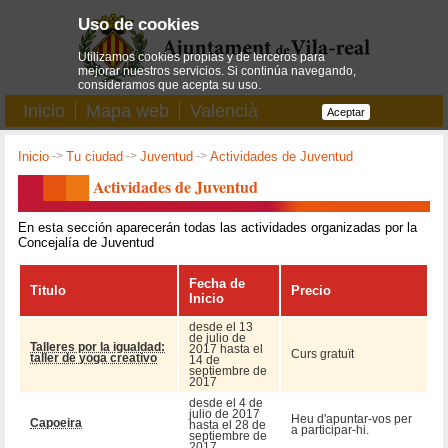
Uso de cookies
Utilizamos cookies propias y de terceros para
mejorar nuestros servicios. Si continúa navegando,
consideramos que acepta su uso.
Inicio
Mapa web
Valencià
Aceptar
Inicio
->
Tu ciudad
->
Juventud
->
Actividades de Juventud
Actividades de Juventud
En esta sección aparecerán todas las actividades organizadas por la
Concejalía de Juventud
Fecha de
Titulo
Precio
Inicio
desde el 13
de julio de
Talleres por la igualdad:
2017 hasta el
Curs gratuït
taller de yoga creativo
14 de
septiembre de
2017
desde el 4 de
julio de 2017
Heu d'apuntar-vos per
Capoeira
hasta el 28 de
a participar-hi.
septiembre de
2017