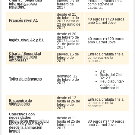
Charla: "Seguridad
jueves, 23 de
Entrada gratuïta fins a
informática para
febrero de
completar-ne la
usuarios"
2017
capacitat
desde el 21
de febrero de
40 euros (*) / 20 euros
Francés nivel A1
2017 hasta el
amb Carnet Jove
23 de junio de
2017
desde el 20
de febrero de
40 euros (*) / 20 euros
Inglés, nivel A2 y B1
2017 hasta el
amb Carnet Jove
21 de junio de
2017
Charla:"Seguridad
jueves, 16 de
Entrada gratuïta fins a
informática para
febrero de
completar-ne la
empresas"
2017
capacitat
3 €
Socis del Club
domingo, 12
32: 2 €
Taller de máscaras
de febrero de
Heu d'apuntar-
2017
vos per a
participar-hi
desde el 12
Entrada gratuïta fins a
Encuentro de
hasta el 26 de
completar-ne la
videojuegos
febrero de
capacitat
2017
Colectivos con
necesidades
desde el 11
educativas especiales:
hasta el 25 de
80 euros (*) / 40 euros
técnicas y recursos
febrero de
amb Carnet Jove
desde la animación
2017
juvenil