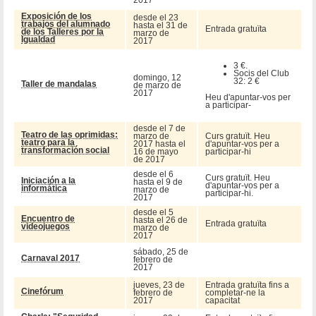
Exposición de los
desde el 23
trabajos del alumnado
hasta el 31 de
Entrada gratuïta
de los Talleres por la
marzo de
Igualdad
2017
3 €.
Socis del Club
domingo, 12
32: 2 €
Taller de mandalas
de marzo de
2017
Heu d'apuntar-vos per
a participar-
desde el 7 de
Teatro de las oprimidas:
marzo de
Curs gratuït. Heu
teatro para la
2017 hasta el
d'apuntar-vos per a
transformación social
16 de mayo
participar-hi
de 2017
desde el 6
Curs gratuït. Heu
Iniciación a la
hasta el 9 de
d'apuntar-vos per a
informática
marzo de
participar-hi.
2017
desde el 5
Encuentro de
hasta el 26 de
Entrada gratuïta
videojuegos
marzo de
2017
sábado, 25 de
Carnaval 2017
febrero de
2017
jueves, 23 de
Entrada gratuïta fins a
Cinefórum
febrero de
completar-ne la
2017
capacitat