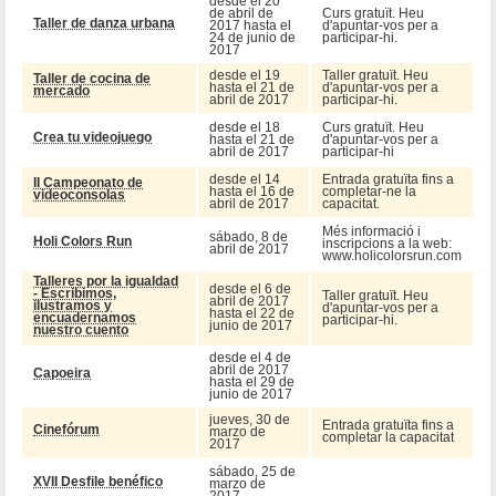
desde el 20
de abril de
Curs gratuït. Heu
Taller de danza urbana
2017 hasta el
d'apuntar-vos per a
24 de junio de
participar-hi.
2017
desde el 19
Taller gratuït. Heu
Taller de cocina de
hasta el 21 de
d'apuntar-vos per a
mercado
abril de 2017
participar-hi.
desde el 18
Curs gratuït. Heu
Crea tu videojuego
hasta el 21 de
d'apuntar-vos per a
abril de 2017
participar-hi
desde el 14
Entrada gratuïta fins a
II Campeonato de
hasta el 16 de
completar-ne la
videoconsolas
abril de 2017
capacitat.
Més informació i
sábado, 8 de
Holi Colors Run
inscripcions a la web:
abril de 2017
www.holicolorsrun.com
Talleres por la igualdad
desde el 6 de
- Escribimos,
Taller gratuït. Heu
abril de 2017
ilustramos y
d'apuntar-vos per a
hasta el 22 de
encuadernamos
participar-hi.
junio de 2017
nuestro cuento
desde el 4 de
abril de 2017
Capoeira
hasta el 29 de
junio de 2017
jueves, 30 de
Entrada gratuïta fins a
Cinefórum
marzo de
completar la capacitat
2017
sábado, 25 de
XVII Desfile benéfico
marzo de
2017