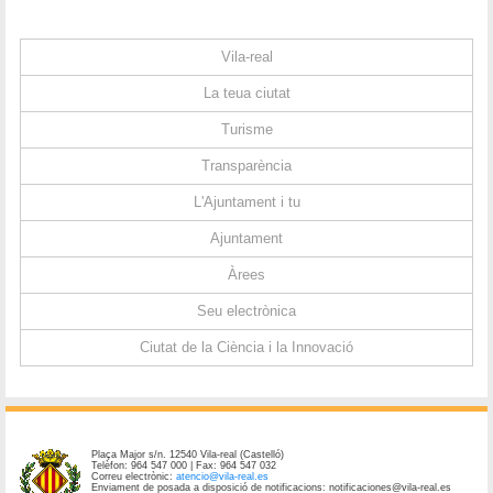
Vila-real
La teua ciutat
Turisme
Transparència
L'Ajuntament i tu
Ajuntament
Àrees
Seu electrònica
Ciutat de la Ciència i la Innovació
Plaça Major s/n. 12540 Vila-real (Castelló)
Telèfon: 964 547 000 | Fax: 964 547 032
Correu electrònic:
atencio@vila-real.es
Enviament de posada a disposició de notificacions: notificaciones@vila-real.es