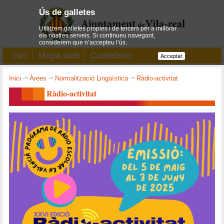
Ús de galletes
Utilitzem galletes pròpies i de tercers per a millorar
els nostres serveis. Si continueu navegant,
considerem que n’accepteu l’ús.
Inici
Mapa web
Castellano
Acceptar
Inici
->
Àrees
->
Normalització Lingüística
->
Ràdio-activitat
Ràdio-activitat