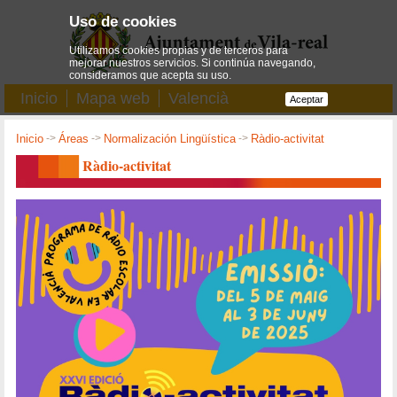
Uso de cookies
Utilizamos cookies propias y de terceros para
mejorar nuestros servicios. Si continúa navegando,
consideramos que acepta su uso.
Inicio
Mapa web
Valencià
Aceptar
Inicio
->
Áreas
->
Normalización Lingüística
->
Ràdio-activitat
Ràdio-activitat