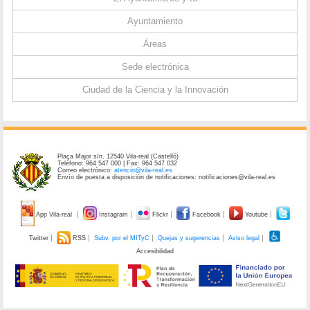
Ayuntamiento
Áreas
Sede electrónica
Ciudad de la Ciencia y la Innovación
Plaça Major s/n. 12540 Vila-real (Castelló)
Teléfono: 964 547 000 | Fax: 964 547 032
Correo electrónico:
atencio@vila-real.es
Envío de puesta a disposición de notificaciones: notificaciones@vila-real.es
App Vila-real
Instagram
Flickr
Facebook
Youtube
Twitter
RSS
Subv. por el MITyC
Quejas y sugerencias
Aviso legal
Accesibilidad