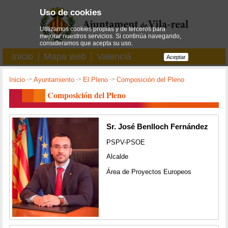
Uso de cookies
Utilizamos cookies propias y de terceros para
mejorar nuestros servicios. Si continúa navegando,
consideramos que acepta su uso.
Inicio
Mapa web
Valencià
Aceptar
Inicio
->
Ayuntamiento
->
El Pleno
->
Composición del Pleno
Composición del Pleno
Sr. José Benlloch Fernández
PSPV-PSOE
Alcalde
Área de Proyectos Europeos