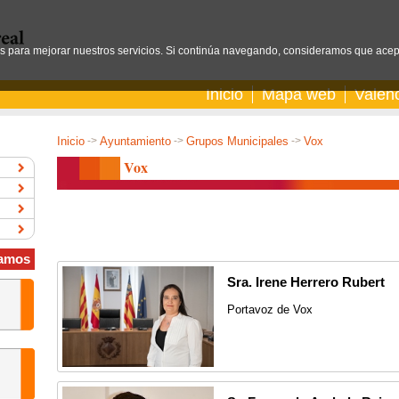
os para mejorar nuestros servicios. Si continúa navegando, consideramos que acep
Inicio
Mapa web
Valen
Inicio
->
Ayuntamiento
->
Grupos Municipales
->
Vox
Vox
amos
Sra. Irene Herrero Rubert
Portavoz de Vox