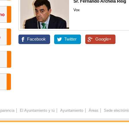
Sr. Fernando Archela Reig
Vox
Facebook
Twitter
Google+
parencia
El Ayuntamiento y tú
Ayuntamiento
Áreas
Sede electróni