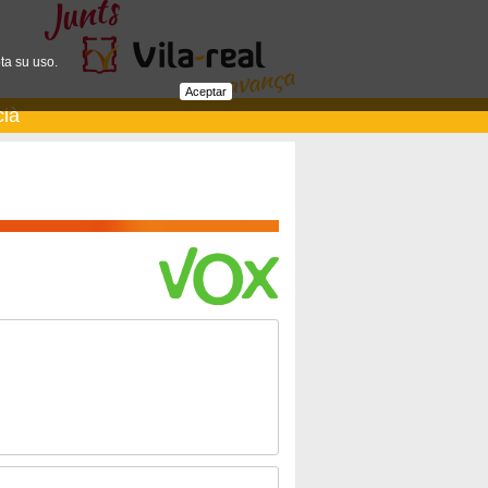
ta su uso.
Aceptar
cià