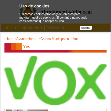
Uso de cookies
Utilizamos cookies propias y de terceros para
mejorar nuestros servicios. Si continúa navegando,
consideramos que acepta su uso.
Inicio
Mapa web
Valencià
Aceptar
Inicio
->
Ayuntamiento
->
Grupos Municipales
->
Vox
Vox