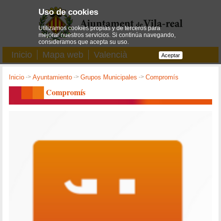
Uso de cookies
Utilizamos cookies propias y de terceros para
mejorar nuestros servicios. Si continúa navegando,
consideramos que acepta su uso.
Inicio
Mapa web
Valencià
Aceptar
Inicio
->
Ayuntamiento
->
Grupos Municipales
->
Compromís
Compromís