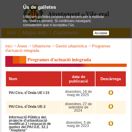
Ús de galletes
Utilitzem galletes pròpies i de tercers per a millorar
els nostres serveis. Si continueu navegant,
considerem que n’accepteu l’ús.
Inici
Mapa web
Castellano
Acceptar
Inici
->
Àrees
->
Urbanisme
->
Gestió urbanística
->
Programes
d'actuació integrada
Programes d'actuació integrada
data de
Nom
Descàrrega
publicació
divendres, 16 de
PAI Ctra. d´Onda UE I-15
maig de 2025
divendres, 27 de
PAI Ctra. d´Onda UE-2
setembre de
2024
Informació Pública del
projecte d'urbanització
divendres, 5 de
modificat 2 i retaxació de
maig de 2023
quotes del PAI O.E. 32.1
"Alaplana"