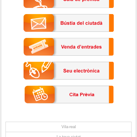
Vila-real
La teua ciutat