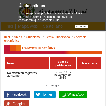
Ús de galletes
Utilitzem galletes pròpies i de tercers per a millorar
els nostres serveis. Si continueu navegant,
considerem que n’accepteu l’ús.
Inici
Mapa web
Castellano
Acceptar
Inici
->
Àrees
->
Urbanisme
->
Gestió urbanística
->
Convenis
urbanístics
Convenis urbanístics
data de
Nom
Descàrrega
publicació
dijous, 12 de
No existixen registres
novembre de
actualment
2015
1 continguts
Facebook
Twitter
WhatsApp
Google+