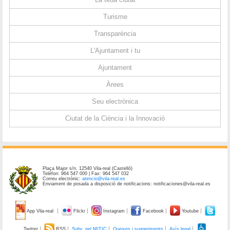
Turisme
Transparència
L'Ajuntament i tu
Ajuntament
Àrees
Seu electrònica
Ciutat de la Ciència i la Innovació
Plaça Major s/n. 12540 Vila-real (Castelló)
Telèfon: 964 547 000 | Fax: 964 547 032
Correu electrònic:
atencio@vila-real.es
Enviament de posada a disposició de notificacions: notificaciones@vila-real.es
App Vila-real
Flickr
Instagram
Facebook
Youtube
Twitter
RSS
Subv. pel MITIC
Queixes i suggeriments
Avís legal