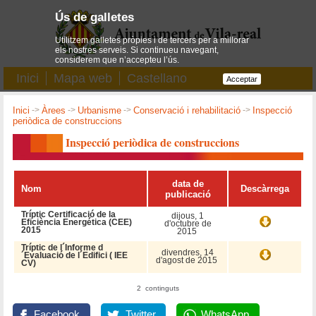
Ús de galletes
Utilitzem galletes pròpies i de tercers per a millorar
els nostres serveis. Si continueu navegant,
considerem que n’accepteu l’ús.
Inici
Mapa web
Castellano
Acceptar
Inici
->
Àrees
->
Urbanisme
->
Conservació i rehabilitació
->
Inspecció
periòdica de construccions
Inspecció periòdica de construccions
data de
Nom
Descàrrega
publicació
Tríptic Certificació de la
dijous, 1
Eficiència Energética (CEE)
d'octubre de
2015
2015
Tríptic de l´Informe d
divendres, 14
´Evaluació de l´Edifici ( IEE
d'agost de 2015
CV)
2 continguts
Facebook
Twitter
WhatsApp