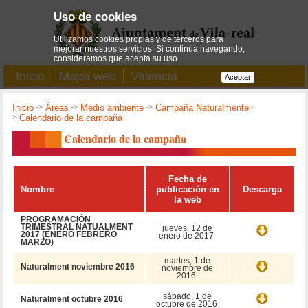
Uso de cookies
Utilizamos cookies propias y de terceros para
mejorar nuestros servicios. Si continúa navegando,
consideramos que acepta su uso.
Inicio
Mapa web
Valencià
Aceptar
Inicio
->
Áreas
->
Medio ambiente
->
Campaña Naturalmente
-
>
Calendario de la campaña
Calendario de la campaña
Fecha de
Nombre
publicación en
Descarga
la web
PROGRAMACIÓN
TRIMESTRAL NATUALMENT
jueves, 12 de
2017 (ENERO FEBRERO
enero de 2017
MARZO)
martes, 1 de
Naturalment noviembre 2016
noviembre de
2016
sábado, 1 de
Naturalment octubre 2016
octubre de 2016