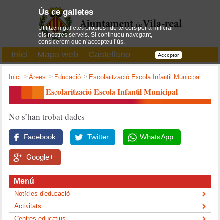
Ús de galletes
Utilitzem galletes pròpies i de tercers per a millorar
els nostres serveis. Si continueu navegant,
considerem que n’accepteu l’ús.
Inici
Mapa web
Castellano
Acceptar
Inici
->
Àrees
->
Educació
->
Escolarització Escola Infantil Municipal
Escolarització Escola Infantil Municipal
No s’han trobat dades
Facebook
Twitter
WhatsApp
Google+
Menú
Notícies d'educació
Activitats
Centres educatius