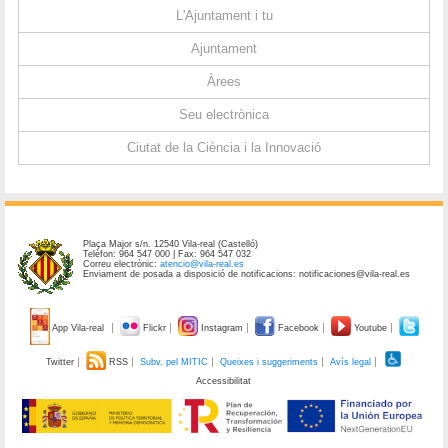
L'Ajuntament i tu
Ajuntament
Àrees
Seu electrònica
Ciutat de la Ciència i la Innovació
Plaça Major s/n. 12540 Vila-real (Castelló)
Telèfon: 964 547 000 | Fax: 964 547 032
Correu electrònic:
atencio@vila-real.es
Enviament de posada a disposició de notificacions: notificaciones@vila-real.es
App Vila-real
Flickr
Instagram
Facebook
Youtube
Twitter
RSS
Subv. pel MITIC
Queixes i suggeriments
Avís legal
Accessibilitat