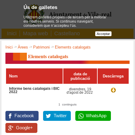
Ús de galletes
Utilitzem galletes pròpies i de tercers per a millorar
els nostres serveis. Si continueu navegant,
considerem que n’accepteu l’ús.
Inici
Mapa web
Castellano
Acceptar
Inici
->
Àrees
->
Patrimoni
->
Elements catalogats
Elements catalogats
data de
Nom
Descàrrega
publicació
Informe bens catalogats i BIC
divendres, 19
2022
d'agost de 2022
1 continguts
Facebook
Twitter
WhatsApp
Google+