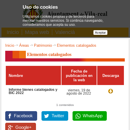
Uso de cookies
Utilizamos cookies propias y de terceros para
mejorar nuestros servicios. Si continúa navegando,
consideramos que acepta su uso.
Inicio
Mapa web
Valencià
Aceptar
Inicio
->
Áreas
->
Patrimonio
->
Elementos catalogados
Elementos catalogados
Fecha de
Nombre
publicación en
Descarga
la web
Informe bienes catalogados y
viernes, 19 de
BIC 2022
agosto de 2022
1 contenidos
Facebook
Twitter
WhatsApp
Google+