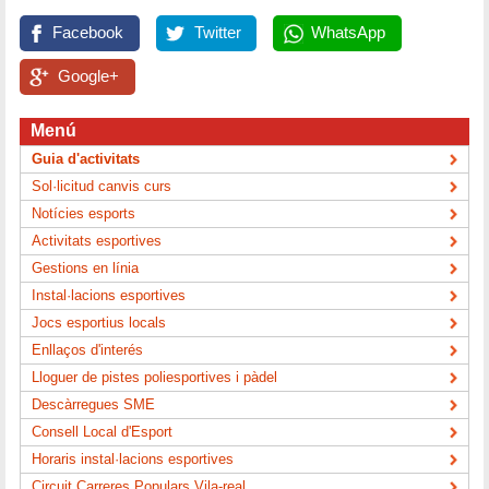
Facebook
Twitter
WhatsApp
Google+
Menú
Guia d'activitats
Sol·licitud canvis curs
Notícies esports
Activitats esportives
Gestions en línia
Instal·lacions esportives
Jocs esportius locals
Enllaços d'interés
Lloguer de pistes poliesportives i pàdel
Descàrregues SME
Consell Local d'Esport
Horaris instal·lacions esportives
Circuit Carreres Populars Vila-real