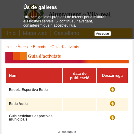
Ús de galletes
Utilitzem galletes pròpies i de tercers per a millorar
els nostres serveis. Si continueu navegant,
considerem que n’accepteu l’ús.
Inici
Mapa web
Castellano
Acceptar
Inici
->
Àrees
->
Esports
->
Guia d'activitats
Guia d'activitats
data de
Nom
Descàrrega
publicació
Escola Esportiva Estiu
Estiu Actiu
Guia activitats esportives
municipals
3 continguts