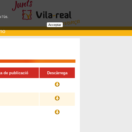
 l’ús.
Acceptar
ano
ta de publicació
Descàrrega