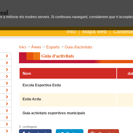
per a millorar els nostres serveis. Si continueu navegant, considerem que n’accepteu
Inici
Mapa web
Castell
Inici
->
Àrees
->
Esports
->
Guia d'activitats
Guia d'activitats
Nom
da
Escola Esportiva Estiu
Estiu Actiu
Guia activitats esportives municipals
3 continguts