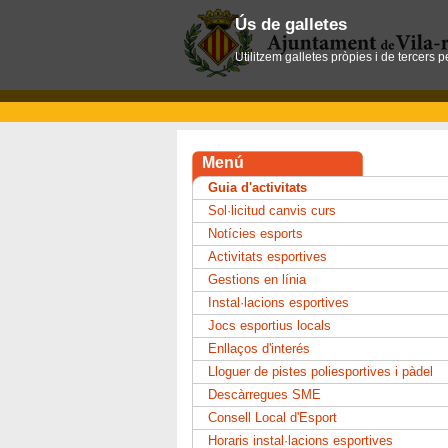
Ús de galletes
Utilitzem galletes pròpies i de tercers 
Menú
Guia d'activitats
Sol·licitud canvis curs
Notícies esports
Activitats esportives
Gestions en línia
Instal·lacions esportives
Jocs esportius locals
Enllaços d'interés
Lloguer de pistes poliesportives i pàdel
Descàrregues SME
Consell Local d'Esport
Horaris instal·lacions esportives