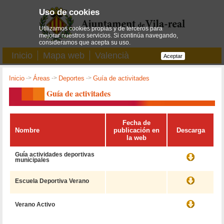
Uso de cookies
Utilizamos cookies propias y de terceros para
mejorar nuestros servicios. Si continúa navegando,
consideramos que acepta su uso.
Inicio
Mapa web
Valencià
Aceptar
Inicio
->
Áreas
->
Deportes
->
Guía de activitades
Guía de activitades
Fecha de
Nombre
publicación en
Descarga
la web
Guía actividades deportivas
municipales
Escuela Deportiva Verano
Verano Activo