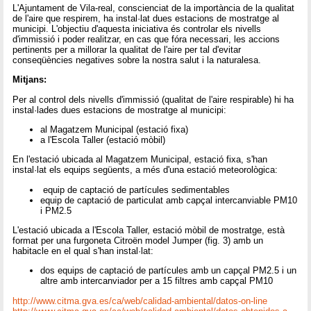
L'Ajuntament de Vila-real, conscienciat de la importància de la qualitat
de l'aire que respirem, ha instal·lat dues estacions de mostratge al
municipi. L'objectiu d'aquesta iniciativa és controlar els nivells
d'immissió i poder realitzar, en cas que fóra necessari, les accions
pertinents per a millorar la qualitat de l'aire per tal d'evitar
conseqüències negatives sobre la nostra salut i la naturalesa.
Mitjans:
Per al control dels nivells d'immissió (qualitat de l'aire respirable) hi ha
instal·lades dues estacions de mostratge al municipi:
al Magatzem Municipal (estació fixa)
a l'Escola Taller (estació mòbil)
En l'estació ubicada al Magatzem Municipal, estació fixa, s'han
instal·lat els equips següents, a més d'una estació meteorològica:
equip de captació de partícules sedimentables
equip de captació de particulat amb capçal intercanviable PM10
i PM2.5
L'estació ubicada a l'Escola Taller, estació mòbil de mostratge, està
format per una furgoneta Citroën model Jumper (fig. 3) amb un
habitacle en el qual s'han instal·lat:
dos equips de captació de partícules amb un capçal PM2.5 i un
altre amb intercanviador per a 15 filtres amb capçal PM10
http://www.citma.gva.es/ca/web/calidad-ambiental/datos-on-line