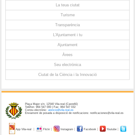
La teua ciutat
Turisme
Transparència
L'Ajuntament i tu
Ajuntament
Àrees
Seu electrònica
Ciutat de la Ciència i la Innovació
Plaça Major s/n. 12540 Vila-real (Castelló)
Telèfon: 964 547 000 | Fax: 964 547 032
Correu electrònic:
atencio@vila-real.es
Enviament de posada a disposició de notificacions: notificaciones@vila-real.es
App Vila-real
Flickr
Instagram
Facebook
Youtube