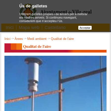
Ús de galletes
Utilitzem galletes pròpies i de tercers per a millorar
els nostres serveis. Si continueu navegant,
considerem que n’accepteu l’ús.
Inici
Mapa web
Castellano
Acceptar
Inici
->
Àrees
->
Medi ambient
->
Qualitat de l'aire
Qualitat de l'aire