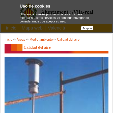
Uso de cookies
Utilizamos cookies propias y de terceros para
mejorar nuestros servicios. Si continúa navegando,
consideramos que acepta su uso.
Inicio
Mapa web
Valencià
Aceptar
Inicio
->
Áreas
->
Medio ambiente
->
Calidad del aire
Calidad del aire