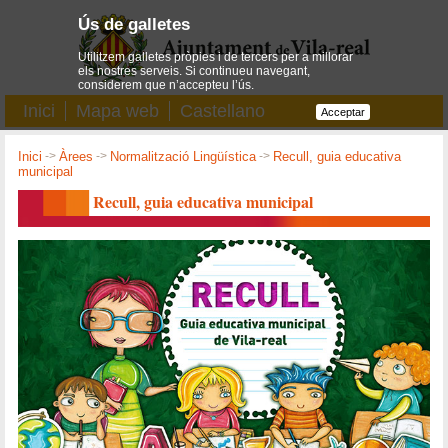
Ús de galletes
Utilitzem galletes pròpies i de tercers per a millorar
els nostres serveis. Si continueu navegant,
considerem que n’accepteu l’ús.
Inici
Mapa web
Castellano
Acceptar
Inici
->
Àrees
->
Normalització Lingüística
->
Recull, guia educativa
municipal
Recull, guia educativa municipal