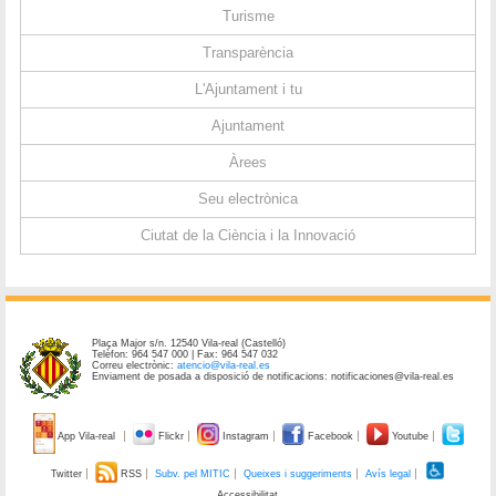
Turisme
Transparència
L'Ajuntament i tu
Ajuntament
Àrees
Seu electrònica
Ciutat de la Ciència i la Innovació
Plaça Major s/n. 12540 Vila-real (Castelló)
Telèfon: 964 547 000 | Fax: 964 547 032
Correu electrònic:
atencio@vila-real.es
Enviament de posada a disposició de notificacions: notificaciones@vila-real.es
App Vila-real
Flickr
Instagram
Facebook
Youtube
Twitter
RSS
Subv. pel MITIC
Queixes i suggeriments
Avís legal
Accessibilitat