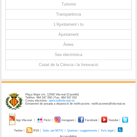
Turisme
Transparència
L'Ajuntament i tu
Ajuntament
Àrees
Seu electrònica
Ciutat de la Ciència i la Innovació
Plaça Major s/n. 12540 Vila-real (Castelló)
Telèfon: 964 547 000 | Fax: 964 547 032
Correu electrònic:
atencio@vila-real.es
Enviament de posada a disposició de notificacions: notificaciones@vila-real.es
App Vila-real
Flickr
Instagram
Facebook
Youtube
Twitter
RSS
Subv. pel MITIC
Queixes i suggeriments
Avís legal
Accessibilitat