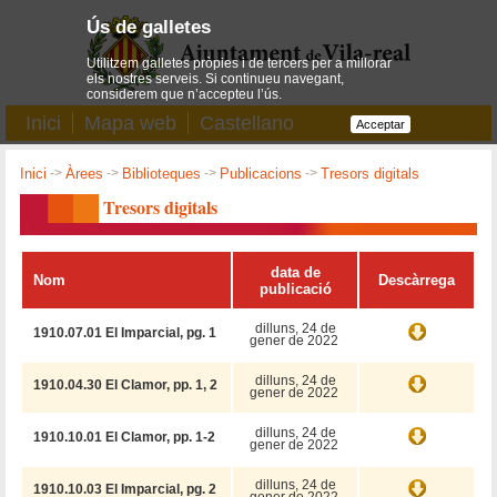
Ús de galletes
Utilitzem galletes pròpies i de tercers per a millorar
els nostres serveis. Si continueu navegant,
considerem que n’accepteu l’ús.
Inici
Mapa web
Castellano
Acceptar
Inici
->
Àrees
->
Biblioteques
->
Publicacions
->
Tresors digitals
Tresors digitals
data de
Nom
Descàrrega
publicació
dilluns, 24 de
1910.07.01 El Imparcial, pg. 1
gener de 2022
dilluns, 24 de
1910.04.30 El Clamor, pp. 1, 2
gener de 2022
dilluns, 24 de
1910.10.01 El Clamor, pp. 1-2
gener de 2022
dilluns, 24 de
1910.10.03 El Imparcial, pg. 2
gener de 2022