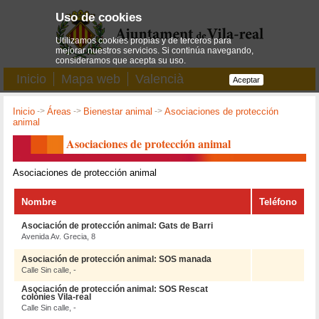
Uso de cookies
Utilizamos cookies propias y de terceros para
mejorar nuestros servicios. Si continúa navegando,
consideramos que acepta su uso.
Inicio
Mapa web
Valencià
Aceptar
Inicio
->
Áreas
->
Bienestar animal
->
Asociaciones de protección
animal
Asociaciones de protección animal
Asociaciones de protección animal
Nombre
Teléfono
Asociación de protección animal: Gats de Barri
Avenida Av. Grecia, 8
Asociación de protección animal: SOS manada
Calle Sin calle, -
Asociación de protección animal: SOS Rescat
colònies Vila-real
Calle Sin calle, -