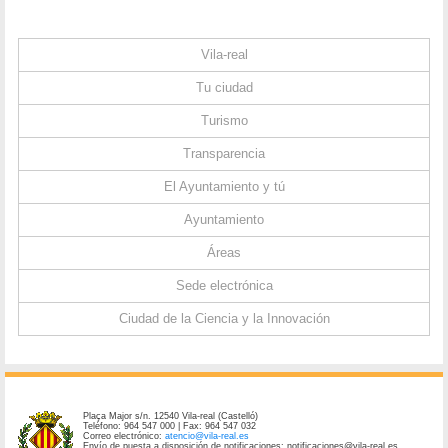
Vila-real
Tu ciudad
Turismo
Transparencia
El Ayuntamiento y tú
Ayuntamiento
Áreas
Sede electrónica
Ciudad de la Ciencia y la Innovación
Plaça Major s/n. 12540 Vila-real (Castelló)
Teléfono: 964 547 000 | Fax: 964 547 032
Correo electrónico:
atencio@vila-real.es
Envío de puesta a disposición de notificaciones: notificaciones@vila-real.es