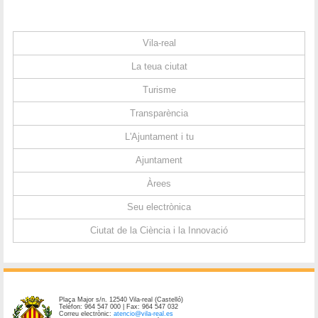
Vila-real
La teua ciutat
Turisme
Transparència
L'Ajuntament i tu
Ajuntament
Àrees
Seu electrònica
Ciutat de la Ciència i la Innovació
Plaça Major s/n. 12540 Vila-real (Castelló)
Telèfon: 964 547 000 | Fax: 964 547 032
Correu electrònic:
atencio@vila-real.es