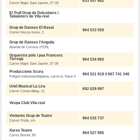
633 557 682
Carrer Major Sant Jaume, 37-39
El Trull Grup de Dolçainers i
Tabaleters de Vila-real
Grup de Danses El Raval
964 533 550
Carrer Hecce-homo, 2
Grup de Danses l'Anguila
Apartat de Correus nº239,
Orquestra pols i pua Francesc
Tàrrega
964 534 965
Carrer Major Sant Jaume, 37-39
Produccions Scura
964 521 919 // 667 741 346
Polígon Industrial Alaplana, carrer A, Nave 4
Unió Musical La Lira
692 029 997
Carrer Comte Albay, 21
Vespa Club Vila-real
Visitants Grup de Teatre
964 535 737
Carrer Onda, s/n
Xarxa Teatre
964 527 995
Carrer Borriol, 90