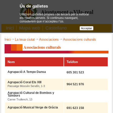
Ús de galletes
Utilitzem galletes pròpies i de tercers per a millorar
els nostres serveis. Si continueu navegant,
considerem que n’accepteu l’ús.
Inici
Mapa web
Castellano
Acceptar
Inici
->
La teua ciutat
->
Associacions
->
Associacions culturals
Associacions culturals
Nom
Telèfon
Agrupació A Tempo Dansa
605 301 523
Agrupació Coral Els XIII
964 521 976
Passatge Mossén Serafín, 1-3
Agrupació Cultural de Bombos y
Tambors
Carrer Trullench, 13
Agrupació Musical Verge de Gràcia
691 623 158