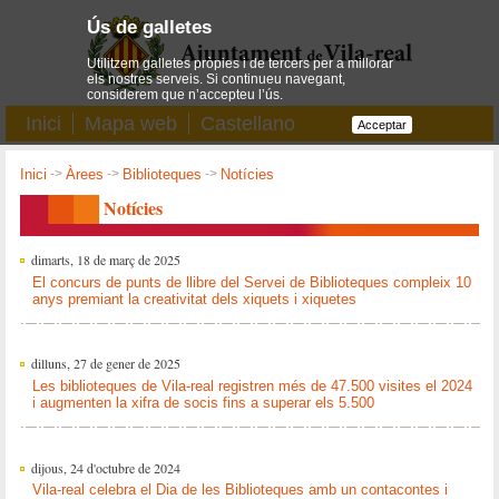
Ús de galletes
Utilitzem galletes pròpies i de tercers per a millorar
els nostres serveis. Si continueu navegant,
considerem que n’accepteu l’ús.
Inici
Mapa web
Castellano
Acceptar
Inici
->
Àrees
->
Biblioteques
->
Notícies
Notícies
dimarts, 18 de març de 2025
El concurs de punts de llibre del Servei de Biblioteques compleix 10
anys premiant la creativitat dels xiquets i xiquetes
dilluns, 27 de gener de 2025
Les biblioteques de Vila-real registren més de 47.500 visites el 2024
i augmenten la xifra de socis fins a superar els 5.500
dijous, 24 d'octubre de 2024
Vila-real celebra el Dia de les Biblioteques amb un contacontes i