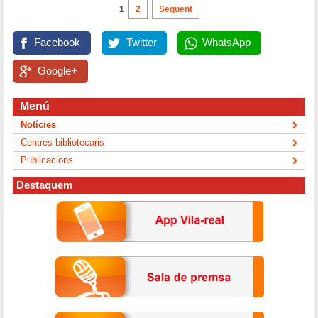
1
2
Següent
Facebook
Twitter
WhatsApp
Google+
Menú
Notícies
Centres bibliotecaris
Publicacions
Destaquem