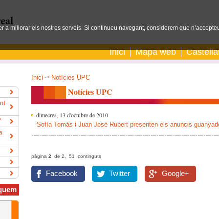
per a millorar els nostres serveis. Si continueu navegant, considerem que n’accepteu
Inici
Mapa web
Castell
Inici
->
Notícies UPC
Notícies UPC
nt
dimecres, 13 d'octubre de 2010
"
Sofía Tomás i Juan José Rubert presenten els anuncis guanyado
a
pàgina
2
de 2, 51 continguts
Facebook
Twitter
Google+
quem