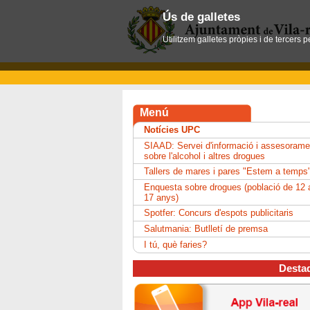
Ús de galletes
Utilitzem galletes pròpies i de tercers 
Menú
Notícies UPC
SIAAD: Servei d'informació i assesorame
sobre l'alcohol i altres drogues
Tallers de mares i pares "Estem a temps
Enquesta sobre drogues (població de 12 
17 anys)
Spotfer: Concurs d'espots publicitaris
Salutmania: Butlletí de premsa
I tú, què faries?
Desta