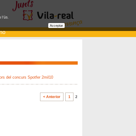
 l’ús.
Acceptar
ano
rs del concurs Spotfer 2mil10
< Anterior
1
2